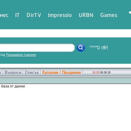
нес
IT
DirTV
Impressio
URBN
Games
ri.bg
Разширено търсене
к
Въпроси
Списък
Купувам / Продавам
10:35
06.08.26
 база от данни.