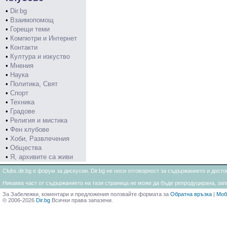
•
Dir.bg
•
Взаимопомощ
•
Горещи теми
•
Компютри и Интернет
•
Контакти
•
Култура и изкуство
•
Мнения
•
Наука
•
Политика, Свят
•
Спорт
•
Техника
•
Градове
•
Религия и мистика
•
Фен клубове
•
Хоби, Развлечения
•
Общества
•
Я, архивите са живи
Clubs.dir.bg е форум за дискусии. Dir.bg не носи отговорност за съдържанието и дос
Никаква част от съдържанието на тази страница не може да бъде репродуцирана, запи
За Забележки, коментари и предложения ползвайте формата за
Обратна връзка
|
Моб
© 2006-2026
Dir.bg
Всички права запазени.