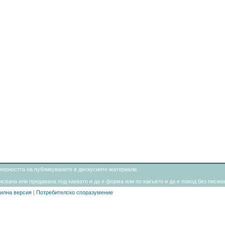
товерността на публикуваните в дискусиите материали.
свана или предавана под каквато и да е форма или по какъвто и да е повод без писмен
илна версия
|
Потребителско споразумение