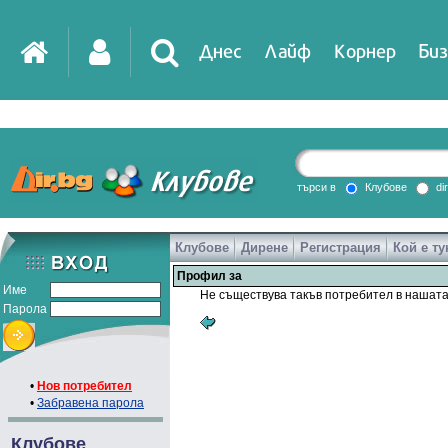
Днес
Лайф
Корнер
Биз
търси в
Клубове
di
Клубове
Дирене
Регистрация
Кой е ту
Профил за
Име
Не съществува такъв потребител в нашата
Парола
•
Нов потребител
•
Забравена парола
Клубове