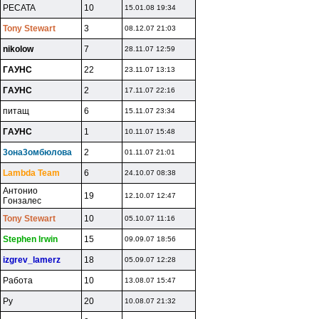
PECATA
10
15.01.08 19:34
Tony Stewart
3
08.12.07 21:03
nikolow
7
28.11.07 12:59
ГAУHC
22
23.11.07 13:13
ГAУHC
2
17.11.07 22:16
питaщ
6
15.11.07 23:34
ГAУHC
1
10.11.07 15:48
3oнa3oмбюлoвa
2
01.11.07 21:01
Lambda Team
6
24.10.07 08:38
Aнтoниo
19
12.10.07 12:47
Гoнзaлec
Tony Stewart
10
05.10.07 11:16
Stephen lrwin
15
09.09.07 18:56
izgrev_lamerz
18
05.09.07 12:28
Paбoтa
10
13.08.07 15:47
Py
20
10.08.07 21:32