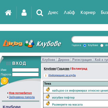
Днес
Лайф
Корнер
Биз
търси в
Клубове
di
Клубове
Дирене
Регистрация
Кой е ту
Клубове
/
Градове
/
Велинград
Име
Парола
Информация за клуба
Тема
набързо се информирах относно ценит
•
Нов потребител
•
Забравена парола
изгубен тефтер
Размерите на масата
Клубове