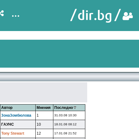
...
Автор
Мнения
Последно
3oнa3oмбюлoвa
1
31.03.08 10:30
ГAУHC
10
18.01.08 08:12
Tony Stewart
12
17.01.08 21:52