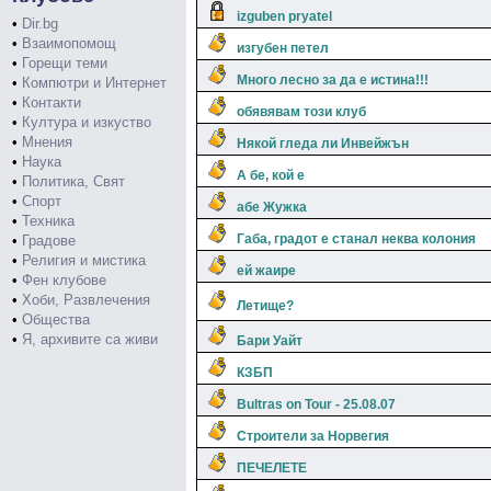
izguben pryatel
•
Dir.bg
•
Взаимопомощ
изгубен петел
•
Горещи теми
Много лесно за да е истина!!!
•
Компютри и Интернет
•
Контакти
обявявам този клуб
•
Култура и изкуство
•
Мнения
Някой гледа ли Инвейжън
•
Наука
А бе, кой е
•
Политика, Свят
•
Спорт
абе Жужка
•
Техника
Габа, градот е станал неква колония
•
Градове
•
Религия и мистика
ей жаире
•
Фен клубове
•
Хоби, Развлечения
Летище?
•
Общества
•
Я, архивите са живи
Бари Уайт
КЗБП
Bultras on Tour - 25.08.07
Строители за Норвегия
ПЕЧЕЛЕТЕ