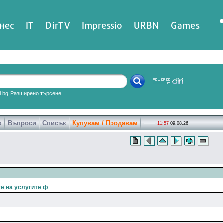
нес
IT
DirTV
Impressio
URBN
Games
ri.bg
Разширено търсене
к
Въпроси
Списък
Купувам / Продавам
11:57
09.08.26
е на услугите ф