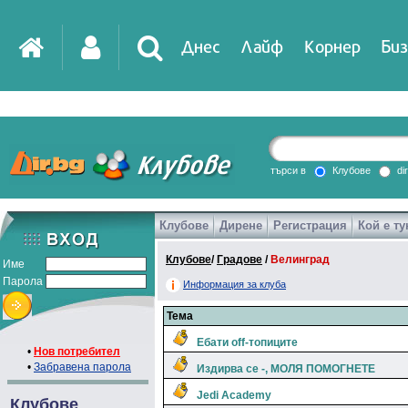
Днес
Лайф
Корнер
Биз
IT
DirTV
Impressio
търси в
Клубове
di
Клубове
Дирене
Регистрация
Кой е ту
Games
Клубове
/
Градове
/
Велинград
Име
Парола
Информация за клуба
Тема
Ебати off-топиците
•
Нов потребител
•
Забравена парола
Издирва се -, МОЛЯ ПОМОГНЕТЕ
Jedi Academy
Клубове