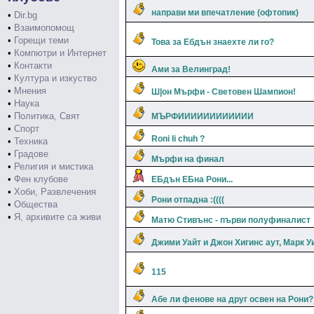
направи ми впечатление (офтопик)
•
Dir.bg
•
Взаимопомощ
•
Горещи теми
Това за Ебдън знаехте ли го?
•
Компютри и Интернет
•
Контакти
Ами за Велинград!
•
Култура и изкуство
•
Мнения
Ш|он Мърфи - Световен Шампион!
•
Наука
•
Политика, Свят
МЪРФИИИИИИИИИИИИ
•
Спорт
Roni li chuh ?
•
Техника
•
Градове
Мърфи на финал
•
Религия и мистика
•
Фен клубове
ЕБдън ЕБна Рони...
•
Хоби, Развлечения
Рони отпадна :((((
•
Общества
•
Я, архивите са живи
Матю Стивънс - първи полуфиналист
Джими Уайт и Джон Хигинс аут, Марк У
115
Абе ли фенове на друг освен на Рони?