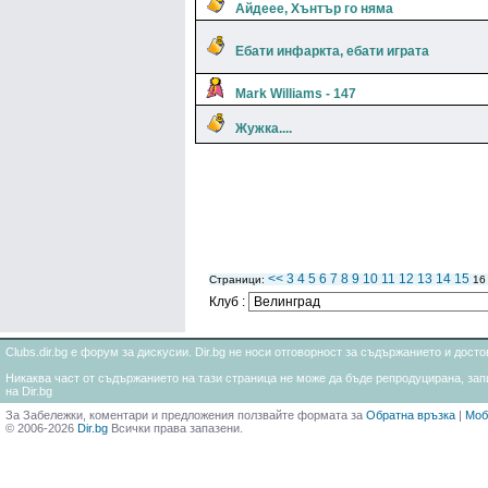
Айдеее, Хънтър го няма
Ебати инфаркта, ебати играта
Mark Williams - 147
Жужка....
<<
3
4
5
6
7
8
9
10
11
12
13
14
15
Страници:
1
Клуб :
Clubs.dir.bg е форум за дискусии. Dir.bg не носи отговорност за съдържанието и дос
Никаква част от съдържанието на тази страница не може да бъде репродуцирана, запи
на Dir.bg
За Забележки, коментари и предложения ползвайте формата за
Обратна връзка
|
Моб
© 2006-2026
Dir.bg
Всички права запазени.