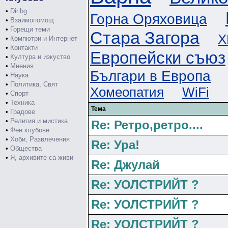
•
Dir.bg
Горна Оряховица
•
Взаимопомощ
•
Горещи теми
Стара Загора
Х
•
Компютри и Интернет
•
Контакти
Европейски съюз
•
Култура и изкуство
•
Мнения
Българи в Европа
•
Наука
•
Политика, Свят
Хомеопатия
WiFi
•
Спорт
•
Техника
Тема
•
Градове
•
Религия и мистика
Re: Ретро,ретро....
•
Фен клубове
•
Хоби, Развлечения
Re: Ура!
•
Общества
•
Я, архивите са живи
Re: Джулай
Re: УОЛСТРИЙТ ?
Re: УОЛСТРИЙТ ?
Re: УОЛСТРИЙТ ?