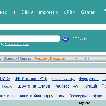
нес
IT
DirTV
Impressio
URBN
Games
ri.bg
Разширено търсене
к
Въпроси
Списък
Купувам / Продавам
01:00
07.08.26
ФК Левски - Сф
ЦСКА
Формула 1
Локомотив - Пд.
Ли
П
Шоуто на Слави
Renault
Peugeot
Поезия
VW
щи и настоящи майки-happy mama
Господари на ефира
Клубове