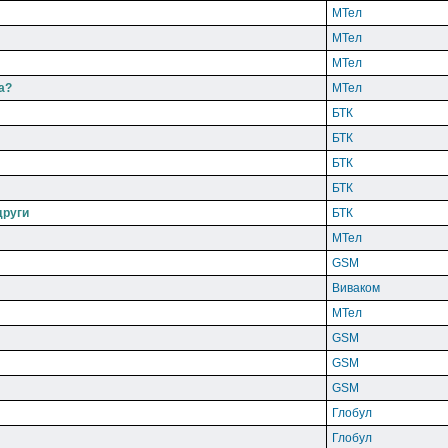
МТел
МТел
МТел
а?
МТел
БТК
БТК
БТК
БТК
други
БТК
МТел
GSM
Виваком
МТел
GSM
GSM
GSM
Глобул
Глобул