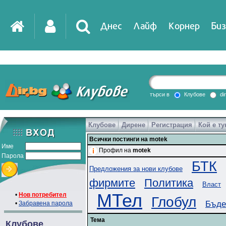
Днес
Лайф
Корнер
Биз
търси в
Клубове
di
Клубове
Дирене
Регистрация
Кой е ту
Всички постинги на motek
Име
Профил на
motek
Парола
БТК
Предложения за нови клубове
фирмите
Политика
Власт
МТел
•
Нов потребител
Глобул
Бъде
•
Забравена парола
Тема
Клубове