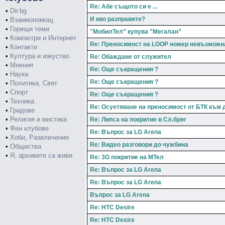
Re: Абе същото си е ...
•
Dir.bg
И кво разправяте?
•
Взаимопомощ
•
Горещи теми
"МобилТел” купува "Мегалан”
•
Компютри и Интернет
Re: Преносимост на LOOP номер невъзможн
•
Контакти
•
Култура и изкуство
Re: Обаждане от служител
•
Мнения
Re: Още съкращения ?
•
Наука
Re: Още съкращения ?
•
Политика, Свят
•
Спорт
Re: Още съкращения ?
•
Техника
Re: Осуетяване на преносимост от БТК към 
•
Градове
•
Религия и мистика
Re: Липса на покритие в Сл.бряг
•
Фен клубове
Re: Въпрос за LG Arena
•
Хоби, Развлечения
Re: Видео разговори до чужбина
•
Общества
•
Я, архивите са живи
Re: 3G покритие на МТел
Re: Въпрос за LG Arena
Re: Въпрос за LG Arena
Въпрос за LG Arena
Re: HTC Desire
Re: HTC Desire