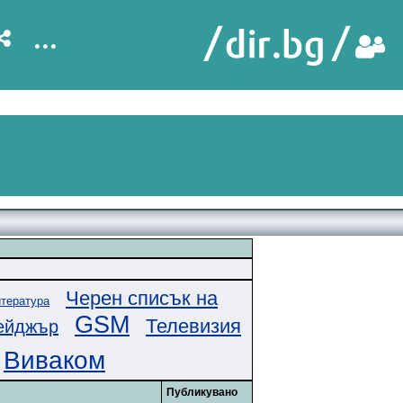
...
Черен списък на
тература
GSM
Телевизия
ейджър
Виваком
Публикувано