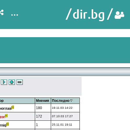
...
ор
Мнения
Последно
180
19.11.03 14:22
нorлaв
172
07.10.03 17:27
zor
1
25.11.01 19:11
rniq