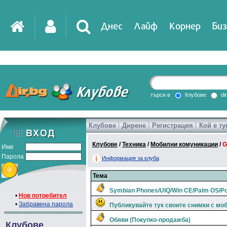
Днес
Лайф
Корнер
Биз
търси в
Клубове
di
Клубове
Дирене
Регистрация
Кой е ту
Клубове
/
Техника
/
Мобилни комуникации
/
G
Име
Парола
Информация за клуба
Тема
Symbian Phones/UIQ/Win CE/Palm OS/P
•
Нов потребител
•
Забравена парола
Публикувайте тук своите снимки с мо
Обяви (Покупко-продажба)
Клубове