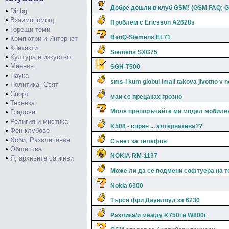
Добре дошли в клуб GSM! (GSM FAQ; G
•
Dir.bg
•
Взаимопомощ
Проблем с Ericsson A2628s
•
Горещи теми
BenQ-Siemens EL71
•
Компютри и Интернет
•
Контакти
Siemens SXG75
•
Култура и изкуство
•
Мнения
SGH-T500
•
Наука
sms-i kum globul imali takova jivotno v 
•
Политика, Свят
•
Спорт
маи се прецаках грозно
•
Техника
Моля препоръчайте ми модел мобиле
•
Градове
•
Религия и мистика
K508 - спрян ... алтернатива??
•
Фен клубове
•
Хоби, Развлечения
Съвет за телефон
•
Общества
NOKIA RM-1137
•
Я, архивите са живи
Може ли да се подмени софтуера на 
Nokia 6300
Търся фри Даунлоуд за 6230
Разлика/и между K750i и W800i