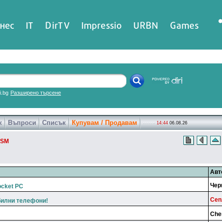
нес
IT
DirTV
Impressio
URBN
Games
ri.bg
Разширено търсене
к
Въпроси
Списък
Купувам / Продавам
14:44
06.08.26
SM
Авт
Чep
ocket PC
Cen
билни телефони!
Che