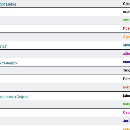
Che
SM Links)
use
swe
Иcт
Agl
sky
neta?
adio
lum
н телефон
TA
Per
not
jabo
телефон в София
kat
Cтp
Jar
sof