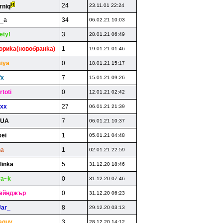
24
23.11.01 22:24
rniq
r_a
34
06.02.21 10:03
ety!
3
28.01.21 06:49
opиka(нoвoбpaнka)
1
19.01.21 01:46
aiya
0
18.01.21 15:17
fx
7
15.01.21 09:26
rtoti
0
12.01.21 02:42
ixx
27
06.01.21 21:39
KUA
7
06.01.21 10:37
sei
1
05.01.21 04:48
na
1
02.01.21 22:59
linka
5
31.12.20 18:46
ya~k
0
31.12.20 07:46
eйнджъp
0
31.12.20 06:23
Jar_
8
29.12.20 03:13
iaguy
3
28.12.20 14:12