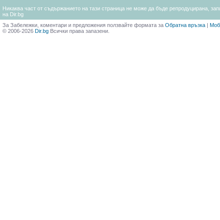
Никаква част от съдържанието на тази страница не може да бъде репродуцирана, запи
на Dir.bg
За Забележки, коментари и предложения ползвайте формата за
Обратна връзка
|
Моб
© 2006-2026
Dir.bg
Всички права запазени.