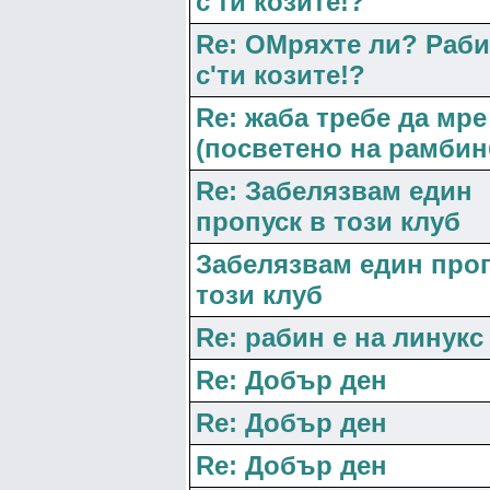
с'ти козите!?
Re: ОМряхте ли? Раби
с'ти козите!?
Re: жаба требе да мре
(посветено на рамбин
Re: Забелязвам един
пропуск в този клуб
Забелязвам един проп
този клуб
Re: рабин е на линукс
Re: Добър ден
Re: Добър ден
Re: Добър ден