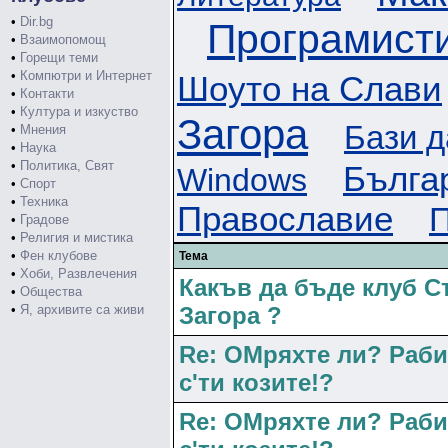
•
Dir.bg
Програмист
•
Взаимопомощ
•
Горещи теми
•
Компютри и Интернет
Шоуто на Слави
•
Контакти
•
Култура и изкуство
Загора
Бази д
•
Мнения
•
Наука
•
Политика, Свят
Бълга
Windows
•
Спорт
•
Техника
Православие
•
Градове
•
Религия и мистика
•
Фен клубове
Тема
•
Хоби, Развлечения
Какъв да бъде клуб Ст
•
Общества
•
Я, архивите са живи
Загора ?
Re: ОМряхте ли? Раби
с'ти козите!?
Re: ОМряхте ли? Раби