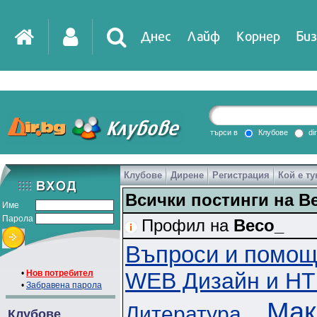
Днес
Лайф
Корнер
Биз
IT
DirTV
Impressio
търси в
Клубове
di
Клубове
Дирене
Регистрация
Кой е ту
Games
Всички постинги на B
Име
Парола
Профил на
Beco_
Въпроси и помо
•
Нов потребител
WEB Дизайн и H
•
Забравена парола
Мак
Литература
Клубове