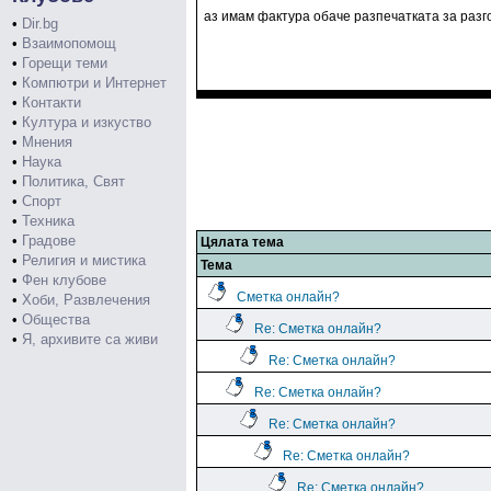
аз имам фактура обаче разпечатката за разг
•
Dir.bg
•
Взаимопомощ
•
Горещи теми
•
Компютри и Интернет
•
Контакти
•
Култура и изкуство
•
Мнения
•
Наука
•
Политика, Свят
•
Спорт
•
Техника
•
Градове
Цялата тема
•
Религия и мистика
Тема
•
Фен клубове
Сметка онлайн?
•
Хоби, Развлечения
•
Общества
Re: Сметка онлайн?
•
Я, архивите са живи
Re: Сметка онлайн?
Re: Сметка онлайн?
Re: Сметка онлайн?
Re: Сметка онлайн?
Re: Сметка онлайн?