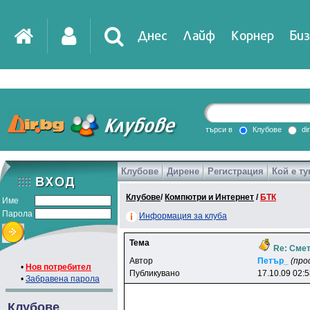
Днес
Лайф
Корнер
Биз
IT
DirTV
Impressio
търси в
Клубове
di
Клубове
Дирене
Регистрация
Кой е ту
Games
Клубове
/
Компютри и Интернет
/
БТК
Име
Парола
Информация за клуба
Тема
Re: Сме
Автор
Пeтъp_
(про
•
Нов потребител
Публикувано
17.10.09 02:
•
Забравена парола
Клубове