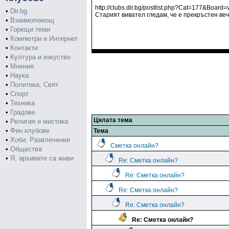
http://clubs.dir.bg/postlist.php?Cat=177&Board=v
•
Dir.bg
Старият вивател гледам, че е прекръстен веч
•
Взаимопомощ
•
Горещи теми
•
Компютри и Интернет
•
Контакти
•
Култура и изкуство
•
Мнения
•
Наука
•
Политика, Свят
•
Спорт
•
Техника
•
Градове
Цялата тема
•
Религия и мистика
•
Фен клубове
Тема
•
Хоби, Развлечения
Сметка онлайн?
•
Общества
•
Я, архивите са живи
Re: Сметка онлайн?
Re: Сметка онлайн?
Re: Сметка онлайн?
Re: Сметка онлайн?
Re: Сметка онлайн?