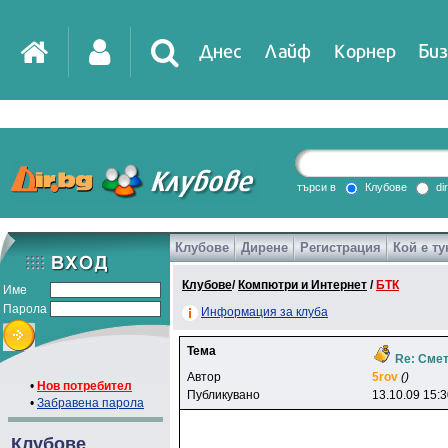
Днес
Лайф
Корнер
Биз
IT
DirTV
Impressio
търси в
Клубове
di
Клубове
Дирене
Регистрация
Кой е ту
Games
Клубове
/
Компютри и Интернет
/
БТК
Име
Парола
Информация за клуба
Тема
Re: Сме
Автор
5rov
()
•
Нов потребител
Публикувано
13.10.09 15:
•
Забравена парола
Клубове