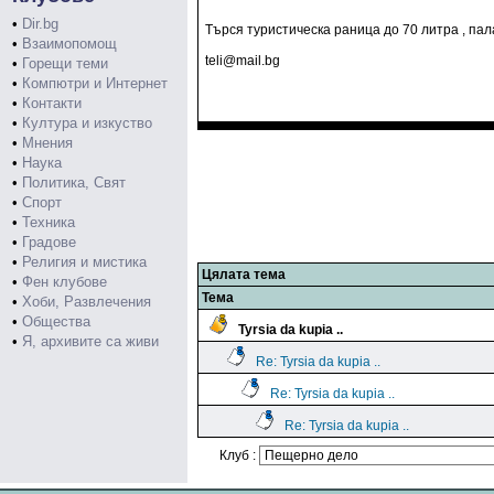
•
Dir.bg
Търся туристическа раница до 70 литра , па
•
Взаимопомощ
teli@mail.bg
•
Горещи теми
•
Компютри и Интернет
•
Контакти
•
Култура и изкуство
•
Мнения
•
Наука
•
Политика, Свят
•
Спорт
•
Техника
•
Градове
•
Религия и мистика
Цялата тема
•
Фен клубове
Тема
•
Хоби, Развлечения
•
Общества
Tyrsia da kupia ..
•
Я, архивите са живи
Re: Tyrsia da kupia ..
Re: Tyrsia da kupia ..
Re: Tyrsia da kupia ..
Клуб :