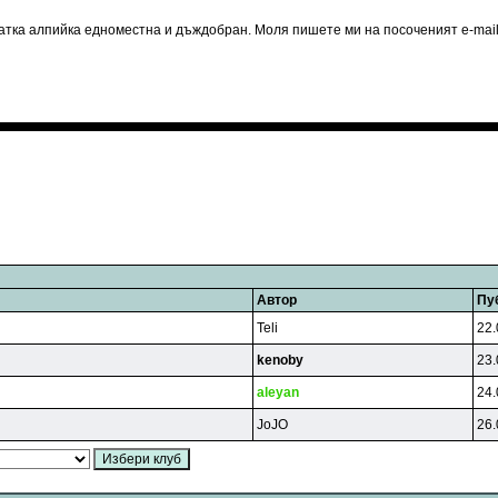
латка алпийка едноместна и дъждобран. Моля пишете ми на посоченият e-mail
Автор
Пу
Teli
22.
kenoby
23.
aleyan
24.
JoJO
26.