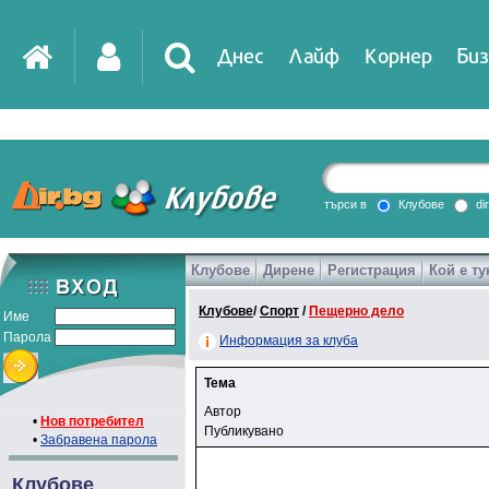
Днес
Лайф
Корнер
Биз
търси в
Клубове
di
Клубове
Дирене
Регистрация
Кой е ту
Клубове
/
Спорт
/
Пещерно дело
Име
Парола
Информация за клуба
Тема
Автор
•
Нов потребител
Публикувано
•
Забравена парола
Клубове