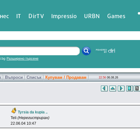
нес
IT
DirTV
Impressio
URBN
Games
ri.bg
Разширено търсене
к
Въпроси
Списък
Купувам / Продавам
22:56
06.08.26
Tyrsia da kupia ..
Teli
(Нерегистриран)
22.06.04 10:47