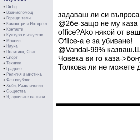
•
Dir.bg
•
Взаимопомощ
задаваш ли си въпроса
•
Горещи теми
@2бе-защо не му каза 
•
Компютри и Интернет
•
Контакти
office?Ako някой от ва
•
Култура и изкуство
Ofiice-a e за убиване!
•
Мнения
•
Наука
@Vandal-99% казваш.Щ
•
Политика, Свят
Човека ви го каза->бо
•
Спорт
•
Техника
Толкова ли не можете 
•
Градове
•
Религия и мистика
•
Фен клубове
•
Хоби, Развлечения
•
Общества
•
Я, архивите са живи