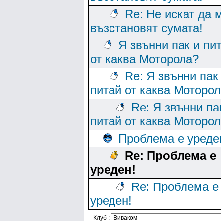
Re: Не искат да 
възстановят сумата!
Я звънни пак и пи
от каква Моторола?
Re: Я звънни пак
питай от каква Моторо
Re: Я звънни па
питай от каква Моторо
Проблема е уреде
Re: Проблема е
уреден!
Re: Проблема е
уреден!
Клуб :