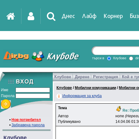
Днес
Лайф
Корнер
Биз
IT
DirTV
Impressio
търси в
Клубове
di
Клубове
Дирене
Регистрация
Кой е ту
Games
Клубове
/
Мобилни комуникации
/
Мобилни о
Име
Парола
Информация за клуба
Тема
Re: Проб
Автор
нoпe
(Нерег
•
Нов потребител
Публикувано
14.04.06 01:
•
Забравена парола
Клубове