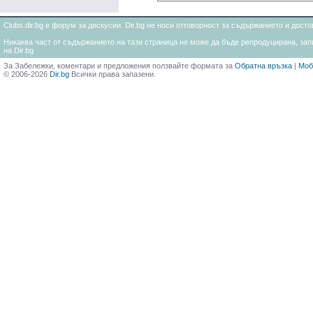
Clubs.dir.bg е форум за дискусии. Dir.bg не носи отговорност за съдържанието и дос
Никаква част от съдържанието на тази страница не може да бъде репродуцирана, запи
на Dir.bg
За Забележки, коментари и предложения ползвайте формата за
Обратна връзка
|
Моб
© 2006-2026
Dir.bg
Всички права запазени.