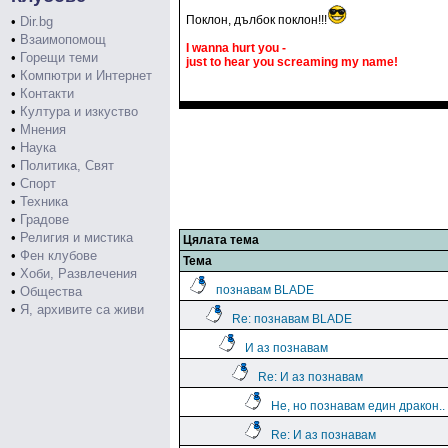
Поклон, дълбок поклон!!!
•
Dir.bg
•
Взаимопомощ
I wanna hurt you -
•
Горещи теми
just to hear you screaming my name!
•
Компютри и Интернет
•
Контакти
•
Култура и изкуство
•
Мнения
•
Наука
•
Политика, Свят
•
Спорт
•
Техника
•
Градове
•
Религия и мистика
Цялата тема
•
Фен клубове
Тема
•
Хоби, Развлечения
познавам BLADE
•
Общества
•
Я, архивите са живи
Re: познавам BLADE
И аз познавам
Re: И аз познавам
Не, но познавам един дракон..
Re: И аз познавам