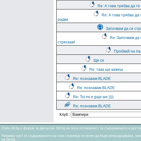
Re: А това трябва да те
Re: А това трябва да 
радва
Започвам да се стр
Re: Започвам да 
стряскам!
Пробвай на па
Ще се
Re: така ще кажеш
Re: познавам BLADE
Re: познавам BLADE
Re: Toi mi e gaje we:))))
Re: познавам BLADE
Клуб :
Clubs.dir.bg е форум за дискусии. Dir.bg не носи отговорност за съдържанието и дос
Никаква част от съдържанието на тази страница не може да бъде репродуцирана, запи
на Dir.bg