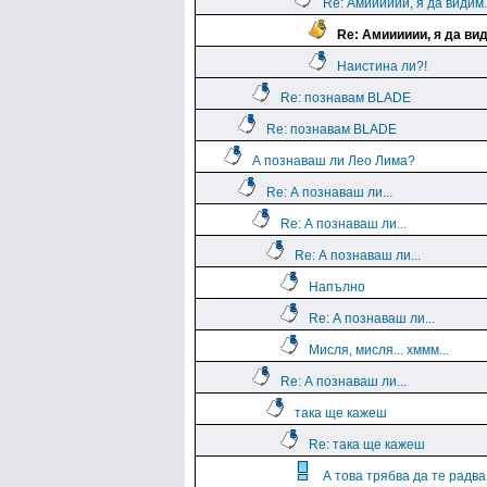
Re: Амииииии, я да видим.
Re: Амииииии, я да вид
Наистина ли?!
Re: познавам BLADE
Re: познавам BLADE
А познаваш ли Лео Лима?
Re: А познаваш ли...
Re: А познаваш ли...
Re: А познаваш ли...
Напълно
Re: А познаваш ли...
Мисля, мисля... хммм...
Re: А познаваш ли...
така ще кажеш
Re: така ще кажеш
А това трябва да те радва