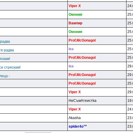
Viper X
24.
Oмoния
25.
Baмпиp
25.
Oмoния
25.
Prof.McGonagol
25.
 радва
lea
25.
те радва
Prof.McGonagol
25.
яскам!
lea
29.
се стряскам!
Prof.McGonagol
29.
леца -
Prof.McGonagol
25.
Viper X
29.
HeCъмAтeиcтka
19.
Viper X
24.
Akasha
23.
spider4o™
23.