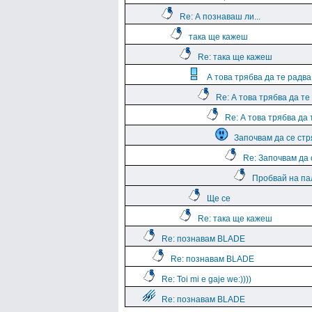
Re: А познаваш ли...
така ще кажеш
Re: така ще кажеш
А това трябва да те радва
Re: А това трябва да те
Re: А това трябва да 
Започвам да се стр
Re: Започвам да 
Пробвай на па
Ще се
Re: така ще кажеш
Re: познавам BLADE
Re: познавам BLADE
Re: Toi mi e gaje we:))))
Re: познавам BLADE