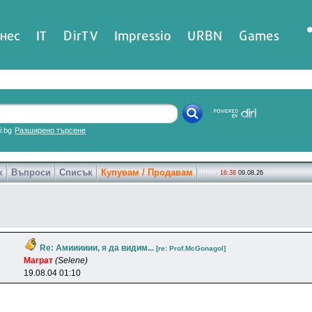
нес
IT
DirTV
Impressio
URBN
Games
ri.bg
Разширено търсене
к
Въпроси
Списък
Купувам / Продавам
16:38
09.08.26
Re: Амииииии, я да видим...
[re: Prof.McGonagol]
Marpaт
(Selene)
19.08.04 01:10