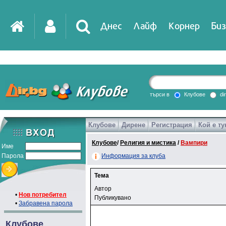
Днес
Лайф
Корнер
Биз
търси в
Клубове
di
Клубове
Дирене
Регистрация
Кой е ту
Клубове
/
Религия и мистика
/
Вампири
Име
Парола
Информация за клуба
Тема
Автор
•
Нов потребител
Публикувано
•
Забравена парола
Клубове