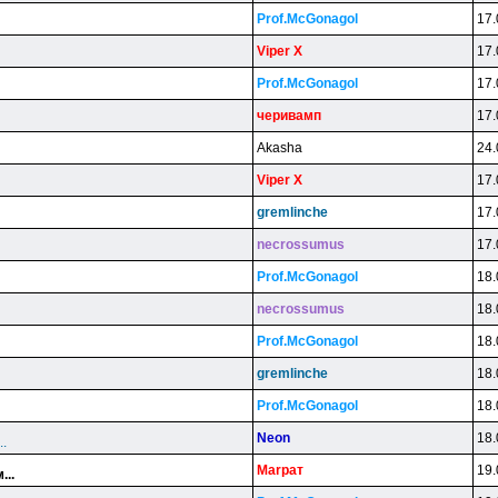
Prof.McGonagol
17.
Viper X
17.
Prof.McGonagol
17.
чepивaмп
17.
Akasha
24.
Viper X
17.
gremlinche
17.
necrossumus
17.
Prof.McGonagol
18.
necrossumus
18.
Prof.McGonagol
18.
gremlinche
18.
Prof.McGonagol
18.
Neon
18.
..
Marpaт
19.
...