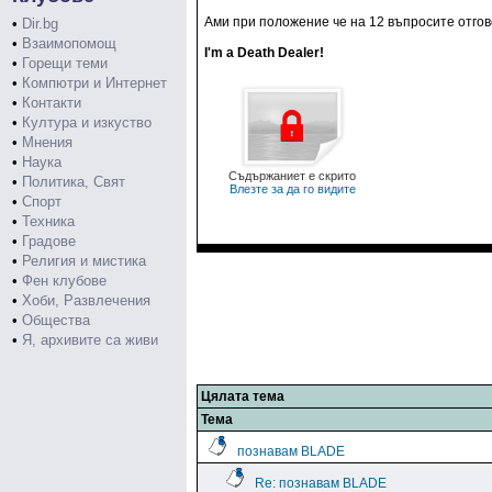
Ами при положение че на 12 въпросите отгово
•
Dir.bg
•
Взаимопомощ
I'm a Death Dealer!
•
Горещи теми
•
Компютри и Интернет
•
Контакти
•
Култура и изкуство
•
Мнения
•
Наука
Съдържаниет е скрито
•
Политика, Свят
Влезте за да го видите
•
Спорт
•
Техника
•
Градове
•
Религия и мистика
•
Фен клубове
•
Хоби, Развлечения
•
Общества
•
Я, архивите са живи
Цялата тема
Тема
познавам BLADE
Re: познавам BLADE