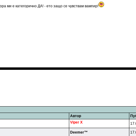
ра ми е категорично ДА! - ето защо се чувствам вампир!
Автор
Пу
Viper X
17.
Deemer™
17.