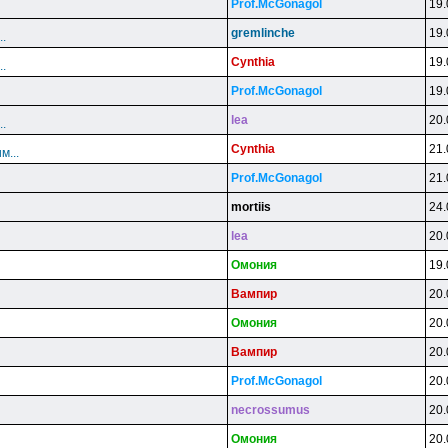
Prof.McGonagol
19.
gremlinche
19.
..
Cynthia
19.
..
Prof.McGonagol
19.
lea
20.
..
Cynthia
21.
м...
Prof.McGonagol
21.
mortiis
24.
lea
20.
Oмoния
19.
Baмпиp
20.
Oмoния
20.
Baмпиp
20.
Prof.McGonagol
20.
necrossumus
20.
Oмoния
20.