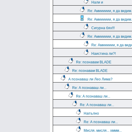
Нали и
Re: Амииииии, я да видим.
Re: Амииииии, я да видим.
Сигурна бях!!!
Re: Амииииии, я да видим.
Re: Амииииии, я да види
Наистина ли?!
Re: познавам BLADE
Re: познавам BLADE
А познаваш ли Лео Лима?
Re: А познаваш ли...
Re: А познаваш ли...
Re: А познаваш ли...
Напълно
Re: А познаваш ли...
Мисля, мисля... хммм...