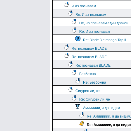
И аз познавам
Re: И аз познавам
Не, но познавам един дракон..
Re: И аз познавам
Re: Blade 3 e mnogo Tap!!!
Re: познавам BLADE
Re: познавам BLADE
Re: познавам BLADE
Безбожна
Re: Безбожна
Сигурен ли, че
Re: Сигурен ли, че
Амииииии, я да видим...
Re: Амииииии, я да видим.
Re: Амииииии, я да видим