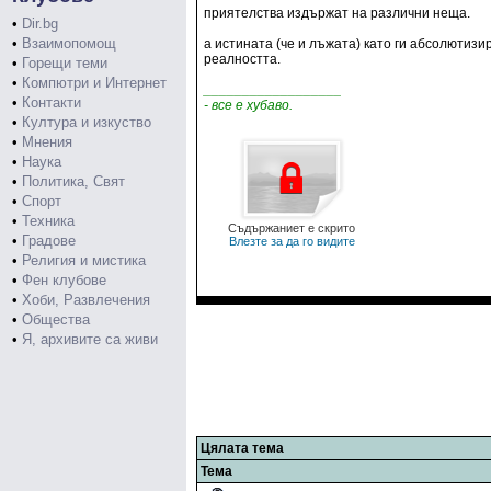
приятелства издържат на различни неща.
•
Dir.bg
•
Взаимопомощ
а истината (че и лъжата) като ги абсолютиз
реалността.
•
Горещи теми
•
Компютри и Интернет
__________________
•
Контакти
- все е хубаво.
•
Култура и изкуство
•
Мнения
•
Наука
•
Политика, Свят
•
Спорт
•
Техника
Съдържаниет е скрито
•
Градове
Влезте за да го видите
•
Религия и мистика
•
Фен клубове
•
Хоби, Развлечения
•
Общества
•
Я, архивите са живи
Цялата тема
Тема