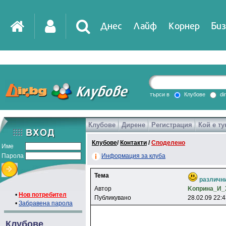
Днес
Лайф
Корнер
Биз
IT
DirTV
Impressio
търси в
Клубове
di
Клубове
Дирене
Регистрация
Кой е ту
Games
Клубове
/
Контакти
/
Споделено
Име
Парола
Информация за клуба
Тема
различн
Автор
Koпpинa_И
•
Нов потребител
Публикувано
28.02.09 22:
•
Забравена парола
Клубове