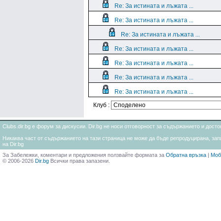
Re: За истината и лъжата ...
Re: За истината и лъжата ...
Re: За истината и лъжата ...
Re: За истината и лъжата ...
Re: За истината и лъжата ...
Re: За истината и лъжата ...
Re: За истината и лъжата ...
Клуб :
Clubs.dir.bg е форум за дискусии. Dir.bg не носи отговорност за съдържанието и дос
Никаква част от съдържанието на тази страница не може да бъде репродуцирана, запи
на Dir.bg
За Забележки, коментари и предложения ползвайте формата за
Обратна връзка
|
Моб
© 2006-2026
Dir.bg
Всички права запазени.