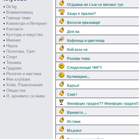
Отдавна не съм се вясвал тук
•
Dir.bg
•
Взаимопомощ
Защо е празно?
•
Горещи теми
Весели празници!
•
Компютри и Интернет
•
Контакти
Ден на
•
Култура и изкуство
•
Мнения
Кафенца и цветенца
•
Наука
Кой каза че
•
Политика, Свят
•
Спорт
Розова тема
•
Техника
Споделенци! ЧНГ!!
•
Градове
•
Религия и мистика
Кулинарно...
•
Фен клубове
•
Хоби, Развлечения
Карък!
•
Общества
Сняг!
•
Я, архивите са живи
Фюнфцих граден?? Фюнфцих граден!!
Времето ...
Истини
Мързел