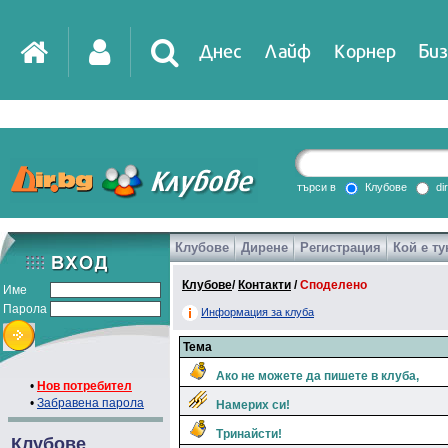
Днес
Лайф
Корнер
Биз
IT
DirTV
Impressio
търси в
Клубове
di
Клубове
Дирене
Регистрация
Кой е ту
Games
Клубове
/
Контакти
/
Споделено
Име
Парола
Информация за клуба
Тема
Ако не можете да пишете в клуба,
•
Нов потребител
•
Забравена парола
Намерих си!
Тринайсти!
Клубове