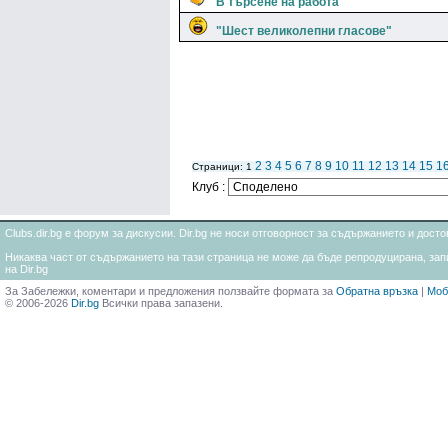
В търсене на работа
"Шест великолепни гласове"
2
3
4
5
6
7
8
9
10
11
12
13
14
15
1
Страници: 1
Клуб :
Clubs.dir.bg е форум за дискусии. Dir.bg не носи отговорност за съдържанието и дос
Никаква част от съдържанието на тази страница не може да бъде репродуцирана, запи
на Dir.bg
За Забележки, коментари и предложения ползвайте формата за
Обратна връзка
|
Моб
© 2006-2026
Dir.bg
Всички права запазени.