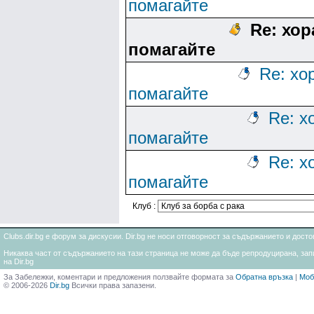
помагайте
Re: хор
помагайте
Re: хо
помагайте
Re: х
помагайте
Re: х
помагайте
Клуб :
Clubs.dir.bg е форум за дискусии. Dir.bg не носи отговорност за съдържанието и дос
Никаква част от съдържанието на тази страница не може да бъде репродуцирана, запи
на Dir.bg
За Забележки, коментари и предложения ползвайте формата за
Обратна връзка
|
Моб
© 2006-2026
Dir.bg
Всички права запазени.