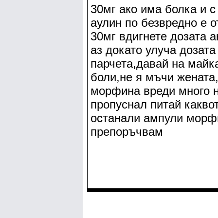
30мг ако има болка и с
аулин по безвредно е о
30мг вдигнете дозата а
аз докато улуча дозата
парчета,давай на майка
боли,не я мъчи жената
морфина вреди много н
пропуснал питай какво
останали ампули морфи
препоръчвам