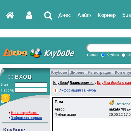
Днес
Лайф
Корнер
Биз
IT
DirTV
Impressio
търси в
Клубове
di
Клубове
Дирене
Регистрация
Кой е ту
Games
Клубове
/
Взаимопомощ
/
Клуб за борба с ра
Име
Парола
Информация за клуба
Тема
Re: хора
Автор
nakata788
(н
•
Нов потребител
Публикувано
26.06.12 17:
•
Забравена парола
Клубове