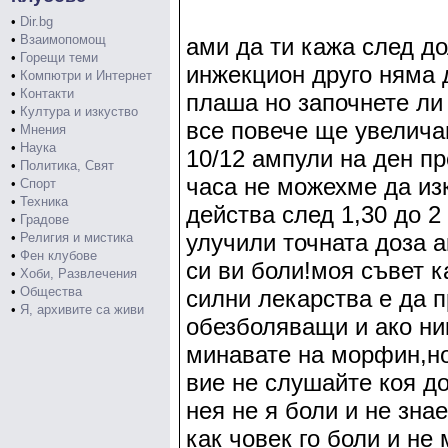
•
Dir.bg
•
Взаимопомощ
ами да ти кажа след д
•
Горещи теми
инжекцион друго няма 
•
Компютри и Интернет
•
Контакти
плаша но започнете ли
•
Култура и изкуство
все повече ще увелича
•
Мнения
•
Наука
10/12 ампули на ден пр
•
Политика, Свят
часа не можехме да из
•
Спорт
•
Техника
действа след 1,30 до 2
•
Градове
улучили точната доза а
•
Религия и мистика
•
Фен клубове
си ви боли!моя съвет к
•
Хоби, Развлечения
•
Общества
силни лекарства е да 
•
Я, архивите са живи
обезболяващи и ако ни
минавате на морфин,но
вие не слушайте коя д
нея не я боли и не зна
как човек го боли и н