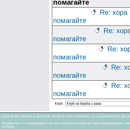
помагайте
Re: хора
помагайте
Re: хор
помагайте
Re: хо
помагайте
Re: х
помагайте
Re: х
помагайте
Клуб :
Clubs.dir.bg е форум за дискусии. Dir.bg не носи отговорност за съдържанието и дос
Никаква част от съдържанието на тази страница не може да бъде репродуцирана, запи
на Dir.bg