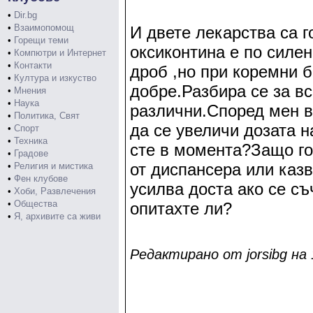
•
Dir.bg
•
Взаимопомощ
И двете лекарства са г
•
Горещи теми
оксиконтина е по силен
•
Компютри и Интернет
•
Контакти
дроб ,но при коремни б
•
Култура и изкуство
добре.Разбира се за в
•
Мнения
•
Наука
различни.Според мен в
•
Политика, Свят
да се увеличи дозата н
•
Спорт
•
Техника
сте в момента?Защо го 
•
Градове
от диспансера или каз
•
Религия и мистика
•
Фен клубове
усилва доста ако се с
•
Хоби, Развлечения
•
Общества
опитахте ли?
•
Я, архивите са живи
Редактирано от jorsibg на 