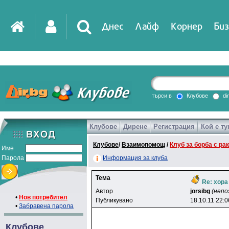
Днес
Лайф
Корнер
Биз
IT
DirTV
Impressio
търси в
Клубове
di
Клубове
Дирене
Регистрация
Кой е ту
Games
Клубове
/
Взаимопомощ
/
Клуб за борба с ра
Име
Парола
Информация за клуба
Тема
Re: хора
Автор
jorsibg
(непо
•
Нов потребител
Публикувано
18.10.11 22:0
•
Забравена парола
Клубове