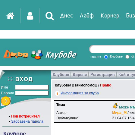
Днес
Лайф
Корнер
Биз
IT
DirTV
Impressio
търси в
Клубове
di
Клубове
Дирене
Регистрация
Кой е ту
Games
Клубове
/
Взаимопомощ
/
Право
Име
Парола
Информация за клуба
Тема
Може мъ
Автор
Mиpa_M
(не
•
Нов потребител
Публикувано
21.04.07 16:
•
Забравена парола
Клубове