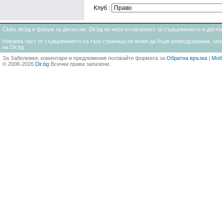
Клуб :
Clubs.dir.bg е форум за дискусии. Dir.bg не носи отговорност за съдържанието и дос
Никаква част от съдържанието на тази страница не може да бъде репродуцирана, запи
на Dir.bg
За Забележки, коментари и предложения ползвайте формата за
Обратна връзка
|
Моб
© 2006-2026
Dir.bg
Всички права запазени.