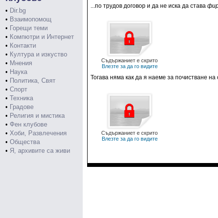
...по трудов договор и да не иска да става
фи
•
Dir.bg
•
Взаимопомощ
•
Горещи теми
•
Компютри и Интернет
•
Контакти
•
Култура и изкуство
Съдържаниет е скрито
•
Мнения
Влезте за да го видите
•
Наука
Тогава няма как да я наеме за почистване на
•
Политика, Свят
•
Спорт
•
Техника
•
Градове
•
Религия и мистика
•
Фен клубове
•
Хоби, Развлечения
Съдържаниет е скрито
Влезте за да го видите
•
Общества
•
Я, архивите са живи