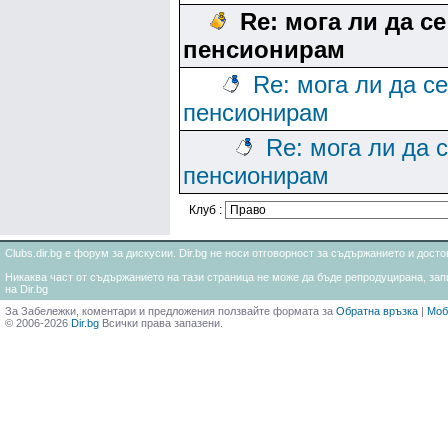
Re: мога ли да се
пенсионирам
Re: мога ли да се
пенсионирам
Re: мога ли да 
пенсионирам
Клуб :
Clubs.dir.bg е форум за дискусии. Dir.bg не носи отговорност за съдържанието и дос
Никаква част от съдържанието на тази страница не може да бъде репродуцирана, запи
на Dir.bg
За Забележки, коментари и предложения ползвайте формата за
Обратна връзка
|
Моб
© 2006-2026
Dir.bg
Всички права запазени.