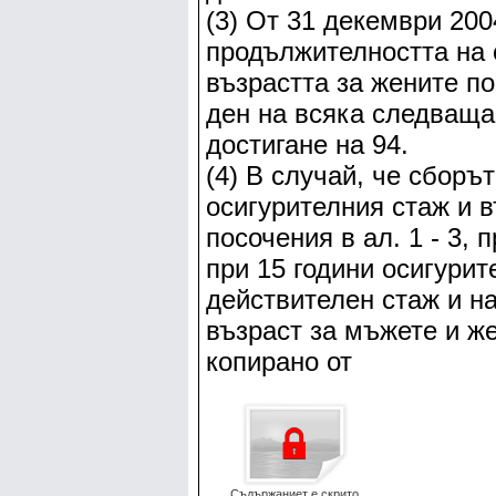
(3) От 31 декември 2004
продължителността на 
възрастта за жените по
ден на всяка следваща
достигане на 94.
(4) В случай, че сборъ
осигурителния стаж и в
посочения в ал. 1 - 3,
при 15 години осигурит
действителен стаж и н
възраст за мъжете и ж
копирано от
Съдържаниет е скрито