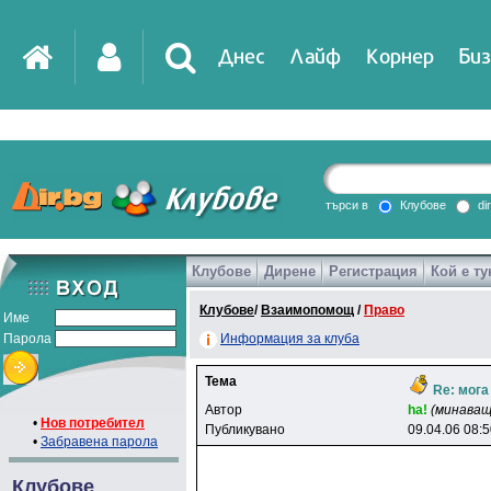
Днес
Лайф
Корнер
Биз
IT
DirTV
Impressio
търси в
Клубове
di
Клубове
Дирене
Регистрация
Кой е ту
Games
Клубове
/
Взаимопомощ
/
Право
Име
Парола
Информация за клуба
Тема
Re: мога
Автор
ha!
(минаващ
•
Нов потребител
Публикувано
09.04.06 08:
•
Забравена парола
Клубове