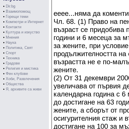
•
Dir.bg
•
Взаимопомощ
ееее...няма да коменти
•
Горещи теми
Чл. 68. (1) Право на п
•
Компютри и Интернет
•
Контакти
възраст се придобива 
•
Култура и изкуство
години и 6 месеца за м
•
Мнения
•
Наука
за жените, при условие
•
Политика, Свят
продължителността на 
•
Спорт
•
Техника
възрастта не е по-малъ
•
Градове
жените.
•
Религия и мистика
•
Фен клубове
(2) От 31 декември 2000
•
Хоби, Развлечения
•
Общества
увеличава от първия д
•
Я, архивите са живи
календарна година с 6
до достигане на 63 год
жените, а сборът от п
осигурителния стаж и в
достигане на 100 за мъ