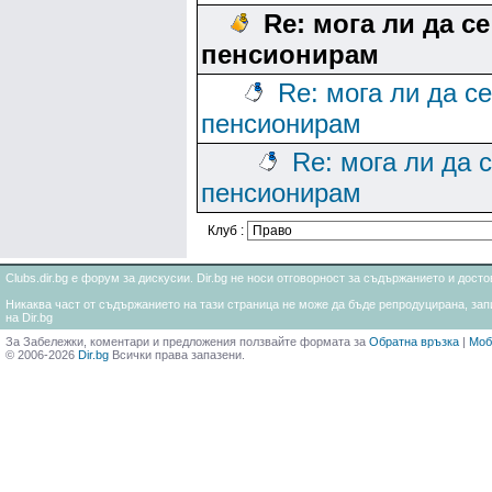
Re: мога ли да се
пенсионирам
Re: мога ли да се
пенсионирам
Re: мога ли да 
пенсионирам
Клуб :
Clubs.dir.bg е форум за дискусии. Dir.bg не носи отговорност за съдържанието и дос
Никаква част от съдържанието на тази страница не може да бъде репродуцирана, запи
на Dir.bg
За Забележки, коментари и предложения ползвайте формата за
Обратна връзка
|
Моб
© 2006-2026
Dir.bg
Всички права запазени.