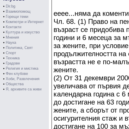
•
Dir.bg
•
Взаимопомощ
ееее...няма да коменти
•
Горещи теми
Чл. 68. (1) Право на п
•
Компютри и Интернет
•
Контакти
възраст се придобива 
•
Култура и изкуство
години и 6 месеца за м
•
Мнения
•
Наука
за жените, при условие
•
Политика, Свят
продължителността на 
•
Спорт
•
Техника
възрастта не е по-малъ
•
Градове
жените.
•
Религия и мистика
•
Фен клубове
(2) От 31 декември 2000
•
Хоби, Развлечения
•
Общества
увеличава от първия д
•
Я, архивите са живи
календарна година с 6
до достигане на 63 год
жените, а сборът от п
осигурителния стаж и в
достигане на 100 за мъ