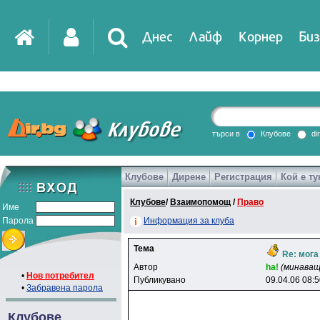
Днес
Лайф
Корнер
Биз
IT
DirTV
Impressio
търси в
Клубове
di
Клубове
Дирене
Регистрация
Кой е ту
Games
Клубове
/
Взаимопомощ
/
Право
Име
Парола
Информация за клуба
Тема
Re: мога
Автор
ha!
(минаващ
•
Нов потребител
Публикувано
09.04.06 08:
•
Забравена парола
Клубове