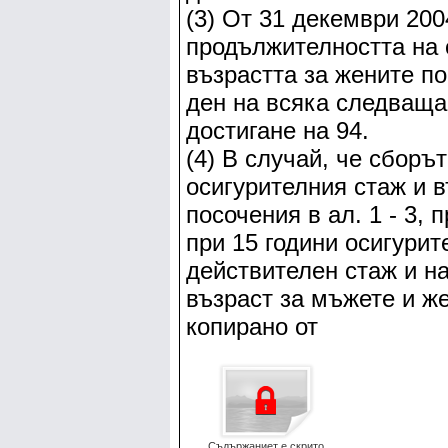
(3) От 31 декември 2004
продължителността на 
възрастта за жените по
ден на всяка следваща
достигане на 94.
(4) В случай, че сборъ
осигурителния стаж и в
посочения в ал. 1 - 3,
при 15 години осигурит
действителен стаж и н
възраст за мъжете и ж
копирано от
Съдържаниет е скрито