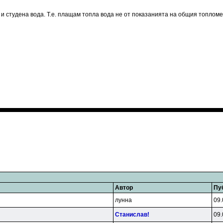
и студена вода. Т.е. плащам топла вода не от показанията на общия топломе
Автор
Пу
лyннa
09.
Cтaниcлaв!
09.