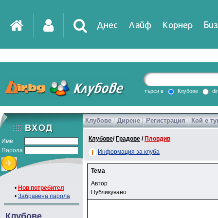
Днес
Лайф
Корнер
Биз
търси в
Клубове
di
Клубове
Дирене
Регистрация
Кой е ту
Клубове
/
Градове
/
Пловдив
Име
Парола
Информация за клуба
Тема
Автор
•
Нов потребител
Публикувано
•
Забравена парола
Клубове