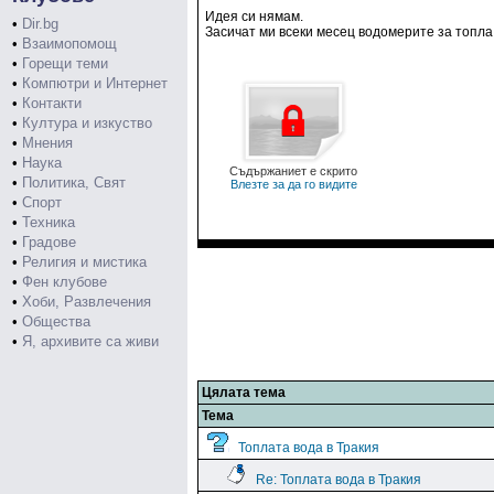
Идея си нямам.
•
Dir.bg
Засичат ми всеки месец водомерите за топла 
•
Взаимопомощ
•
Горещи теми
•
Компютри и Интернет
•
Контакти
•
Култура и изкуство
•
Мнения
•
Наука
Съдържаниет е скрито
•
Политика, Свят
Влезте за да го видите
•
Спорт
•
Техника
•
Градове
•
Религия и мистика
•
Фен клубове
•
Хоби, Развлечения
•
Общества
•
Я, архивите са живи
Цялата тема
Тема
Топлата вода в Тракия
Re: Топлата вода в Тракия