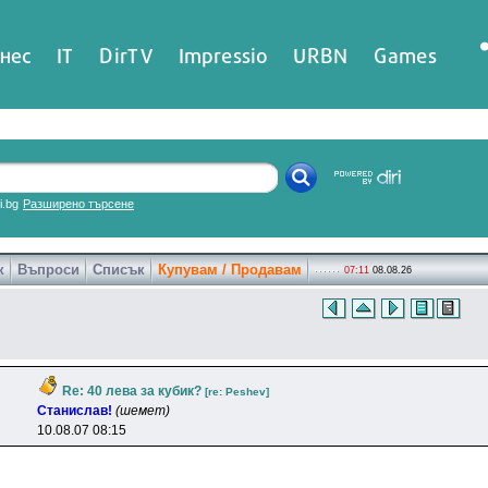
нес
IT
DirTV
Impressio
URBN
Games
ri.bg
Разширено търсене
к
Въпроси
Списък
Купувам / Продавам
07:11
08.08.26
Re: 40 лева за кубик?
[re: Peshev]
Cтaниcлaв!
(шемет)
10.08.07 08:15