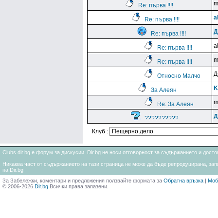
m
Re: първа !!!!
a
Re: първа !!!!
Д
Re: първа !!!!
a
Re: първа !!!!
m
Re: първа !!!!
Относно Малчо
K
За Алеян
m
Re: За Алеян
Д
??????????
Клуб :
Clubs.dir.bg е форум за дискусии. Dir.bg не носи отговорност за съдържанието и дос
Никаква част от съдържанието на тази страница не може да бъде репродуцирана, запи
на Dir.bg
За Забележки, коментари и предложения ползвайте формата за
Обратна връзка
|
Моб
© 2006-2026
Dir.bg
Всички права запазени.