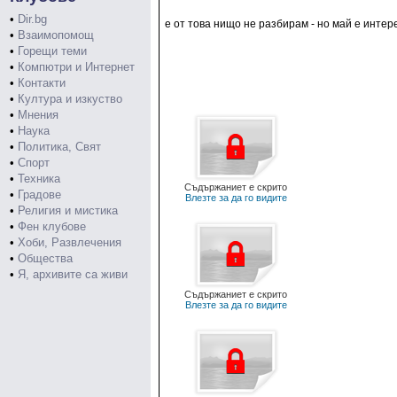
•
Dir.bg
е от това нищо не разбирам - но май е интере
•
Взаимопомощ
•
Горещи теми
•
Компютри и Интернет
•
Контакти
•
Култура и изкуство
•
Мнения
•
Наука
•
Политика, Свят
•
Спорт
•
Техника
Съдържаниет е скрито
•
Градове
Влезте за да го видите
•
Религия и мистика
•
Фен клубове
•
Хоби, Развлечения
•
Общества
•
Я, архивите са живи
Съдържаниет е скрито
Влезте за да го видите