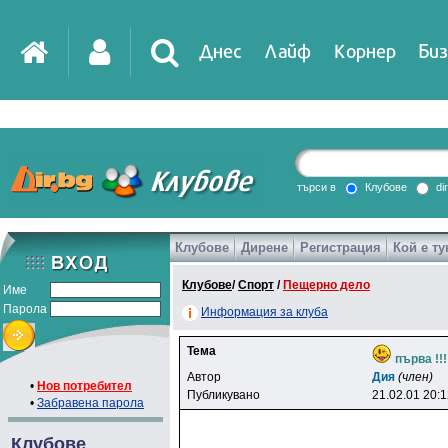
Днес
Лайф
Корнер
Биз
IT
DirTV
Impressio
търси в
Клубове
di
Клубове
Дирене
Регистрация
Кой е ту
Games
Клубове
/
Спорт
/
Пещерно дело
Име
Парола
Информация за клуба
Тема
първа !!!
Автор
Дия
(член)
•
Нов потребител
Публикувано
21.02.01 20:
•
Забравена парола
Клубове