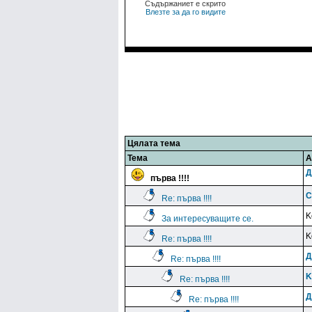
Съдържаниет е скрито
Влезте за да го видите
Цялата тема
Тема
А
Д
първа !!!!
C
Re: първа !!!!
K
За интересуващите се.
K
Re: първа !!!!
Д
Re: първа !!!!
K
Re: първа !!!!
Д
Re: първа !!!!