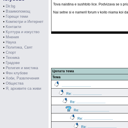
Tova naistina e sushtoto lice. Podvizava se s pri
•
Dir.bg
•
Взаимопомощ
Nai setne si e nameril forum v koito niama koi d
•
Горещи теми
•
Компютри и Интернет
•
Контакти
•
Култура и изкуство
•
Мнения
•
Наука
•
Политика, Свят
•
Спорт
•
Техника
•
Градове
•
Религия и мистика
Цялата тема
•
Фен клубове
Тема
•
Хоби, Развлечения
•
Общества
..................................
•
Я, архивите са живи
Re: ..................................
Re: ..................................
Re: ..................................
Re: ..................................
Re: ..................................