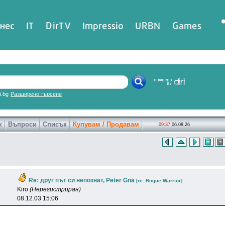
нес
IT
DirTV
Impressio
URBN
Games
ri.bg
Разширено търсене
к
Въпроси
Списък
Купувам / Продавам
09:37
06.08.26
Re: друг път си непознат, Peter Gna
[re: Rogue Warrior]
Kiro
(Нерегистриран)
08.12.03 15:06