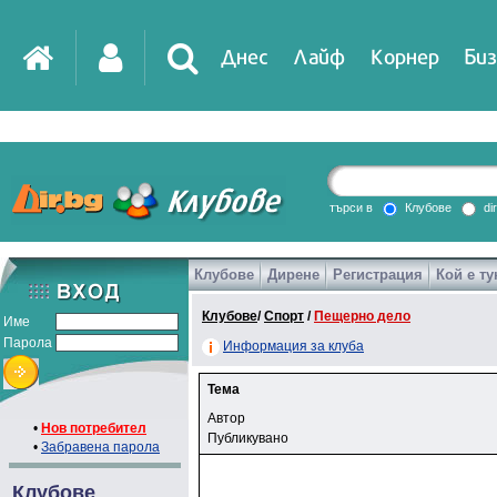
Днес
Лайф
Корнер
Биз
търси в
Клубове
di
Клубове
Дирене
Регистрация
Кой е ту
Клубове
/
Спорт
/
Пещерно дело
Име
Парола
Информация за клуба
Тема
Автор
•
Нов потребител
Публикувано
•
Забравена парола
Клубове