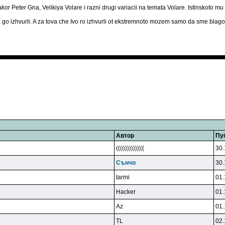
akor Peter Gna, Velikiya Volare i razni drugi variacii na temata Volare. Istinskoto m
a go izhvurli. A za tova che Ivo ro izhvurli ot ekstremnoto mozem samo da sme blago
Автор
Пу
((((((((((((((
30.
Cънчo
30.
tarmi
01.
Hacker
01.
Az
01.
TL
02.