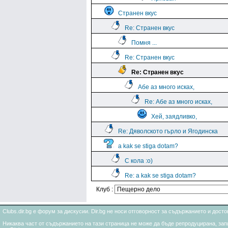
Странен вкус
Re: Странен вкус
Помня ...
Re: Странен вкус
Re: Странен вкус
Абе аз много исках,
Re: Абе аз много исках,
Хей, заядливко,
Re: Дяволското гърло и Ягодинска
a kak se stiga dotam?
С кола :о)
Re: a kak se stiga dotam?
Клуб :
Clubs.dir.bg е форум за дискусии. Dir.bg не носи отговорност за съдържанието и дос
Никаква част от съдържанието на тази страница не може да бъде репродуцирана, запи