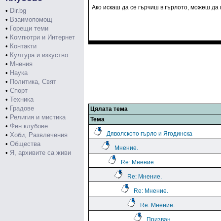
Ако искаш да се гърчиш в гърлото, можеш да 
•
Dir.bg
•
Взаимопомощ
•
Горещи теми
•
Компютри и Интернет
•
Контакти
•
Култура и изкуство
•
Мнения
•
Наука
•
Политика, Свят
•
Спорт
•
Техника
•
Градове
Цялата тема
•
Религия и мистика
Тема
•
Фен клубове
Дяволското гърло и Ягодинска
•
Хоби, Развлечения
•
Общества
Мнение.
•
Я, архивите са живи
Re: Мнение.
Re: Мнение.
Re: Мнение.
Re: Мнение.
Призван