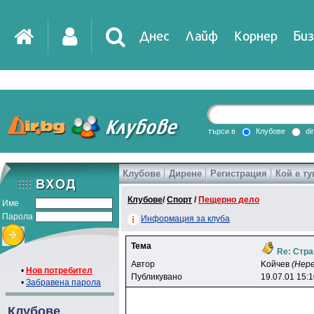
Днес
Лайф
Корнер
Биз
IT
DirTV
Impressio
търси в
Клубове
di
Клубове
Дирене
Регистрация
Кой е ту
Games
Клубове
/
Спорт
/
Пещерно дело
Име
Парола
Информация за клуба
Тема
Re: Стра
Автор
Koйчeв
(Нер
•
Нов потребител
Публикувано
19.07.01 15:
•
Забравена парола
Клубове