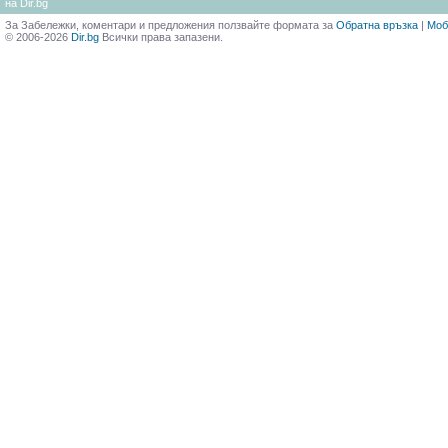
на Dir.bg
За Забележки, коментари и предложения ползвайте формата за
Обратна връзка
|
Моб
© 2006-2026
Dir.bg
Всички права запазени.