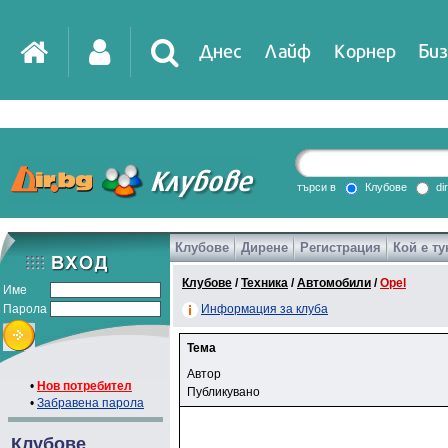
Днес
Лайф
Корнер
Биз
търси в
Клубове
di
Клубове
Дирене
Регистрация
Кой е ту
Клубове
/
Техника
/
Автомобили
/
Opel
Име
Парола
Информация за клуба
Тема
Автор
•
Нов потребител
Публикувано
•
Забравена парола
Клубове