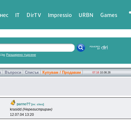
нес
IT
DirTV
Impressio
URBN
Games
ri.bg
Разширено търсене
к
Въпроси
Списък
Купувам / Продавам
07:16
10.08.26
parno??
[re: cleo]
krasidd
(Нерегистриран)
12.07.04 13:20