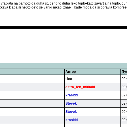
vratkata na parnoto da duha studeno to duha leko toplo-kato zavartia na toplo, d
kkava klapa ili ne6to deto se varti-i nikaoi znae li kade moga da si opravia kompres
Автор
Пу
cleo
09.
astra_fen_mititaki
09.
krasidd
09.
Stevek
09.
Stevek
09.
krasidd
09.