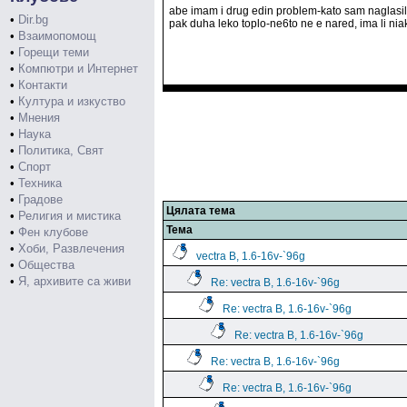
abe imam i drug edin problem-kato sam naglasil 
•
Dir.bg
pak duha leko toplo-ne6to ne e nared, ima li nia
•
Взаимопомощ
•
Горещи теми
•
Компютри и Интернет
•
Контакти
•
Култура и изкуство
•
Мнения
•
Наука
•
Политика, Свят
•
Спорт
•
Техника
•
Градове
Цялата тема
•
Религия и мистика
Тема
•
Фен клубове
•
Хоби, Развлечения
vectra B, 1.6-16v-`96g
•
Общества
•
Я, архивите са живи
Re: vectra B, 1.6-16v-`96g
Re: vectra B, 1.6-16v-`96g
Re: vectra B, 1.6-16v-`96g
Re: vectra B, 1.6-16v-`96g
Re: vectra B, 1.6-16v-`96g