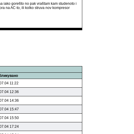
uha iako gore6to no pak vra6tam kam studenoto i
ora na AC-to, ili kolko struva nov kompresor
бликувано
07.04 11:22
07.04 12:36
07.04 14:36
07.04 15:47
07.04 15:50
07.04 17:24