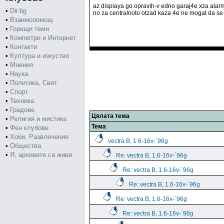
az displaya go opravih-v edno garaj4e xza alarm
•
Dir.bg
no za centralnoto otzad kaza 4e ne mogat da se 
•
Взаимопомощ
•
Горещи теми
•
Компютри и Интернет
•
Контакти
•
Култура и изкуство
•
Мнения
•
Наука
•
Политика, Свят
•
Спорт
•
Техника
•
Градове
Цялата тема
•
Религия и мистика
Тема
•
Фен клубове
•
Хоби, Развлечения
vectra B, 1.6-16v-`96g
•
Общества
•
Я, архивите са живи
Re: vectra B, 1.6-16v-`96g
Re: vectra B, 1.6-16v-`96g
Re: vectra B, 1.6-16v-`96g
Re: vectra B, 1.6-16v-`96g
Re: vectra B, 1.6-16v-`96g