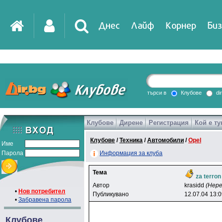
Днес
Лайф
Корнер
Биз
IT
DirTV
Impressio
търси в
Клубове
di
Клубове
Дирене
Регистрация
Кой е ту
Games
Клубове
/
Техника
/
Автомобили
/
Opel
Име
Парола
Информация за клуба
Тема
za terron
Автор
krasidd
(Нер
•
Нов потребител
Публикувано
12.07.04 13:
•
Забравена парола
Клубове