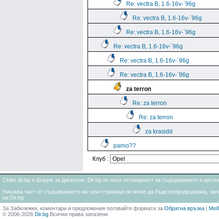
Re: vectra B, 1.6-16v-`96g
Re: vectra B, 1.6-16v-`96g
Re: vectra B, 1.6-16v-`96g
Re: vectra B, 1.6-16v-`96g
Re: vectra B, 1.6-16v-`96g
Re: vectra B, 1.6-16v-`96g
za terron
Re: za terron
Re: za terron
za krasidd
parno??
Клуб :
Clubs.dir.bg е форум за дискусии. Dir.bg не носи отговорност за съдържанието и дос
Никаква част от съдържанието на тази страница не може да бъде репродуцирана, запи
на Dir.bg
За Забележки, коментари и предложения ползвайте формата за
Обратна връзка
|
Моб
© 2006-2026
Dir.bg
Всички права запазени.