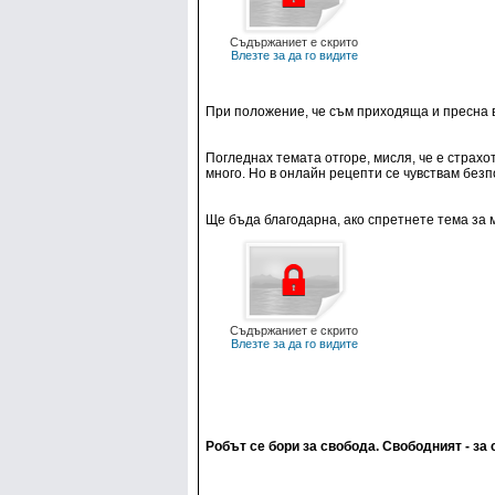
Съдържаниет е скрито
Влезте за да го видите
При положение, че съм приходяща и пресна в
Погледнах темата отгоре, мисля, че е страхо
много. Но в онлайн рецепти се чувствам без
Ще бъда благодарна, ако спретнете тема за 
Съдържаниет е скрито
Влезте за да го видите
Робът се бори за свобода. Свободният - за