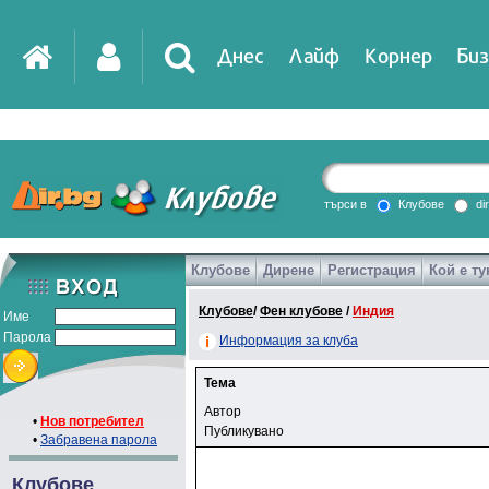
Днес
Лайф
Корнер
Биз
търси в
Клубове
di
Клубове
Дирене
Регистрация
Кой е ту
Клубове
/
Фен клубове
/
Индия
Име
Парола
Информация за клуба
Тема
Автор
•
Нов потребител
Публикувано
•
Забравена парола
Клубове