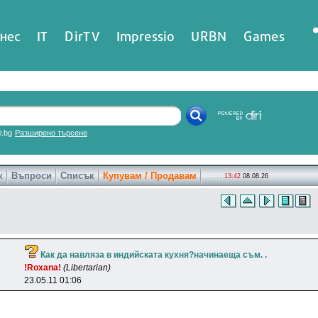
нес
IT
DirTV
Impressio
URBN
Games
ri.bg
Разширено търсене
к
Въпроси
Списък
Купувам / Продавам
13:42
08.08.26
Как да навляза в индийската кухня?начинаеща съм. .
!Roxana!
(Libertarian)
23.05.11 01:06