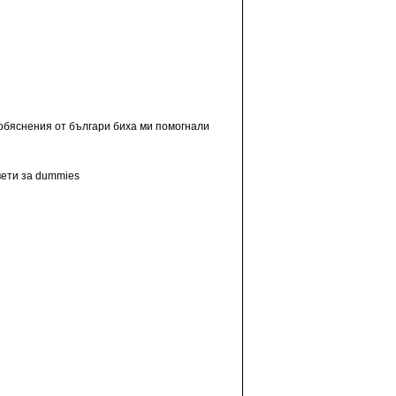
е обяснения от българи биха ми помогнали
вети за dummies