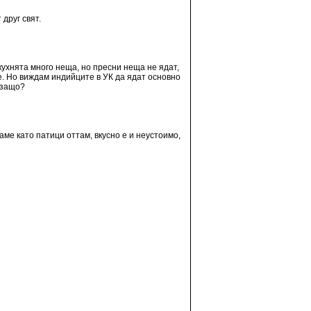
друг свят.
кухнята много неща, но пресни неща не ядат,
е. Но виждам индийците в УК да ядат основно
 защо?
аме като патици оттам, вкусно е и неустоимо,