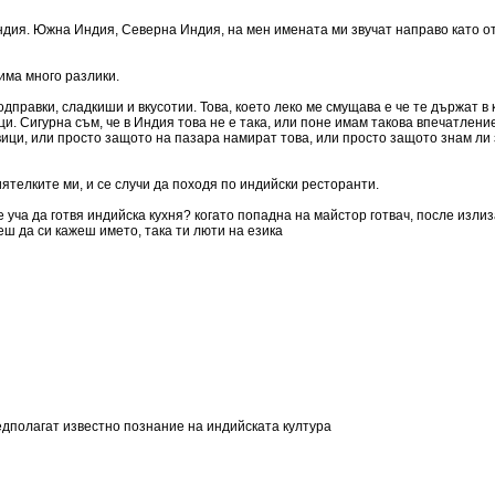
ндия. Южна Индия, Северна Индия, на мен имената ми звучат направо като от 
 има много разлики.
дправки, сладкиши и вкусотии. Това, което леко ме смущава е че те държат в 
и. Сигурна съм, че в Индия това не е така, или поне имам такова впечатлени
ици, или просто защото на пазара намират това, или просто защото знам ли
ятелките ми, и се случи да походя по индийски ресторанти.
 уча да готвя индийска кухня? когато попадна на майстор готвач, после излиз
еш да си кажеш името, така ти люти на езика
едполагат известно познание на индийската култура