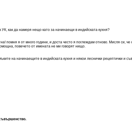
 УК, как да намеря нещо като за начинаещи в индийската кухня?
тна! помня я от много години, и доста често я поглеждам отново. Мисля си, ч
помощна, повечето от имената не ми говорят нищо.
мъките на начинаещите в индийската кухня и някои леснички рецептички и съ
 съвършенство.