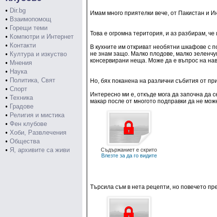
•
Dir.bg
Имам много приятелки вече, от Пакистан и И
•
Взаимопомощ
•
Горещи теми
Това е огромна територия, и аз разбирам, че
•
Компютри и Интернет
•
Контакти
В кухните им откриват необятни шкафове с по
•
Култура и изкуство
не знам защо. Малко плодове, малко зеленчуц
консервирани неща. Може да е въпрос на нав
•
Мнения
•
Наука
•
Политика, Свят
Но, бях поканена на различни събития от при
•
Спорт
Интересно ми е, откъде мога да започна да се
•
Техника
макар после от многото подправки да не мож
•
Градове
•
Религия и мистика
•
Фен клубове
•
Хоби, Развлечения
•
Общества
•
Я, архивите са живи
Съдържаниет е скрито
Влезте за да го видите
Търсила съм в нета рецепти, но повечето пр