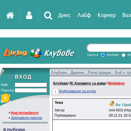
Днес
Лайф
Корнер
Биз
IT
DirTV
Impressio
търси в
Клубове
di
Клубове
Дирене
Регистрация
Кой е ту
Games
Клубове
/
Я! Архивите са живи
/
Мобифон
Име
Парола
Информация за клуба
Тема
Re: Про
Автор
nmt 45Oi
(Не
•
Нов потребител
Публикувано
09.11.01 18:3
•
Забравена парола
Клубове