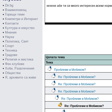
•
Dir.bg
хехехе абе ти си много интересен.всеки норм
•
Взаимопомощ
•
Горещи теми
•
Компютри и Интернет
•
Контакти
•
Култура и изкуство
•
Мнения
•
Наука
•
Политика, Свят
•
Спорт
•
Техника
•
Градове
Цялата тема
•
Религия и мистика
Тема
•
Фен клубове
•
Хоби, Развлечения
Проблеми в Мобиком?
•
Общества
Re: Проблеми в Мобиком?
•
Я, архивите са живи
Re: Проблеми в Мобиком?
Re: Проблеми в Мобиком?
Re: Проблеми в Мобиком?
Re: Проблеми в Мобиком?