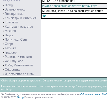
МЕТА ЕЗИК е разрешен
•
Dir.bg
Имате право само да четете в този клуб.
•
Взаимопомощ
Мненията, които не са за този клуб се трият.
•
Горещи теми
•
Компютри и Интернет
•
Контакти
•
Култура и изкуство
•
Мнения
•
Наука
•
Политика, Свят
•
Спорт
•
Техника
•
Градове
•
Религия и мистика
•
Фен клубове
•
Хоби, Развлечения
•
Общества
•
Я, архивите са живи
Clubs.dir.bg е форум за дискусии. Dir.bg не носи отговорност за съдържанието и дос
Никаква част от съдържанието на тази страница не може да бъде репродуцирана, запи
на Dir.bg
За Забележки, коментари и предложения ползвайте формата за
Обратна връзка
|
Моб
© 2006-2026
Dir.bg
Всички права запазени.