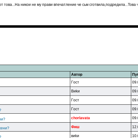
 от това...На никои не му прави впечатление че сьм сготвила,подредила...Това 
Автор
Пу
Гocт
09.
Bиkи
09.
Гocт
09.
Гocт
09.
?
chorlavata
09.
ни?
Фиш
12.
жени?
виkи
10.
?