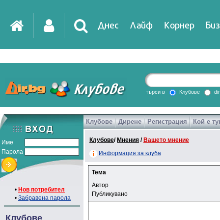
Днес
Лайф
Корнер
Биз
търси в
Клубове
di
Клубове
Дирене
Регистрация
Кой е ту
Клубове
/
Мнения
/
Вашето мнение
Име
Парола
Информация за клуба
Тема
Автор
•
Нов потребител
Публикувано
•
Забравена парола
Клубове