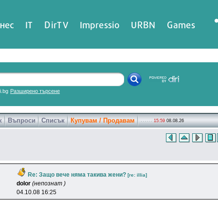
нес
IT
DirTV
Impressio
URBN
Games
ri.bg
Разширено търсене
к
Въпроси
Списък
Купувам / Продавам
15:59
08.08.26
Re: Защо вече няма такива жени?
[re: illia]
dolor
(непознат )
04.10.08 16:25