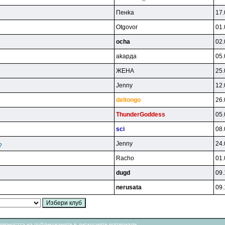
Пeнka
17.
Otgovor
01.
ocha
02.
akapдa
05.
ЖEHA
25.
Jenny
12.
deltongo
26.
ThunderGoddess
05.
sci
08.
Jenny
24.
?
Racho
01.
dugd
09.
nerusata
09.
товерността на публикуваните в дискусиите материали.