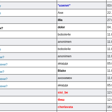
*aзилит*
03.
?
Aни
22.
?
illia
27.
dolor
04.
и?
bobole4e
11.
anonimen
11.
bobole4e
11.
?
anonimen
11.
ни?
akapдa
05.
жени?
Blake
11.
ни?
aнoнимeн
11.
жени?
akapдa
05.
жени?
sisi_be
12.
Фиш
12.
chorlavata
16.