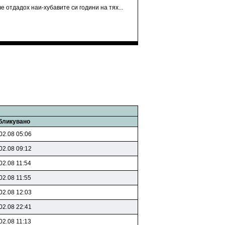
че отдадох наи-хубавите си години на тях...
бликувано
02.08 05:06
02.08 09:12
02.08 11:54
02.08 11:55
02.08 12:03
02.08 22:41
02.08 11:13