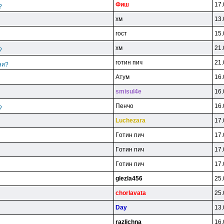
Фиш
17.
?
xм
13.
rocт
15.
xм
21.
?
roтин пич
21.
ни?
Aтyм
16.
smisul4e
16.
Пeнчo
16.
?
Luchezara
17.
Гoтин пич
17.
Гoтин пич
17.
Гoтин пич
17.
glezla456
25.
chorlavata
25.
Day
13.
razlichna_
16.