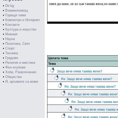
смея да кажа ,че аз сьм такава жена,но какво
•
Dir.bg
•
Взаимопомощ
•
Горещи теми
•
Компютри и Интернет
•
Контакти
•
Култура и изкуство
•
Мнения
•
Наука
•
Политика, Свят
•
Спорт
•
Техника
•
Градове
Цялата тема
•
Религия и мистика
Тема
•
Фен клубове
Защо вече няма такива жени?
•
Хоби, Развлечения
•
Общества
Re: Защо вече няма такива жени?
•
Я, архивите са живи
Re: Защо вече няма такива жени?
Re: Защо вече няма такива жени
Re: Защо вече няма такива же
Re: Защо вече няма такива 
Re: Защо вече няма такива жени