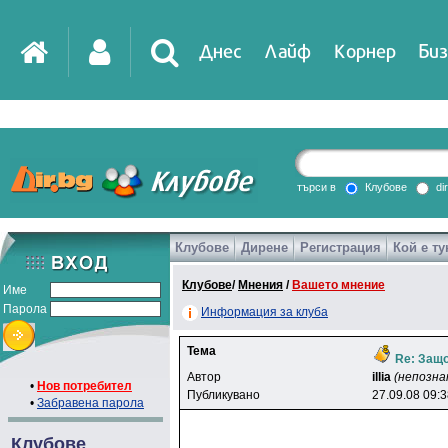
Днес
Лайф
Корнер
Биз
IT
DirTV
Impressio
търси в
Клубове
di
Клубове
Дирене
Регистрация
Кой е ту
Games
Клубове
/
Мнения
/
Вашето мнение
Име
Парола
Информация за клуба
Тема
Re: Защо
Автор
illia
(непозна
•
Нов потребител
Публикувано
27.09.08 09:
•
Забравена парола
Клубове