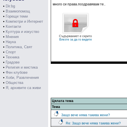
много си права.поздравявам те..
•
Dir.bg
•
Взаимопомощ
•
Горещи теми
•
Компютри и Интернет
•
Контакти
•
Култура и изкуство
Съдържаниет е скрито
•
Мнения
Влезте за да го видите
•
Наука
•
Политика, Свят
•
Спорт
•
Техника
•
Градове
•
Религия и мистика
•
Фен клубове
•
Хоби, Развлечения
•
Общества
•
Я, архивите са живи
Цялата тема
Тема
Защо вече няма такива жени?
Re: Защо вече няма такива жени?