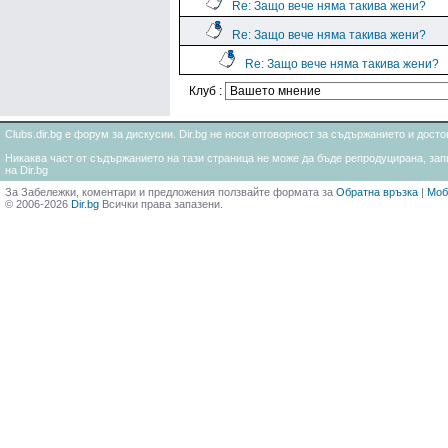
Re: Защо вече няма такива жени?
Re: Защо вече няма такива жени?
Re: Защо вече няма такива жени?
Клуб :
Clubs.dir.bg е форум за дискусии. Dir.bg не носи отговорност за съдържанието и дос
Никаква част от съдържанието на тази страница не може да бъде репродуцирана, запи
на Dir.bg
За Забележки, коментари и предложения ползвайте формата за
Обратна връзка
|
Моб
© 2006-2026
Dir.bg
Всички права запазени.