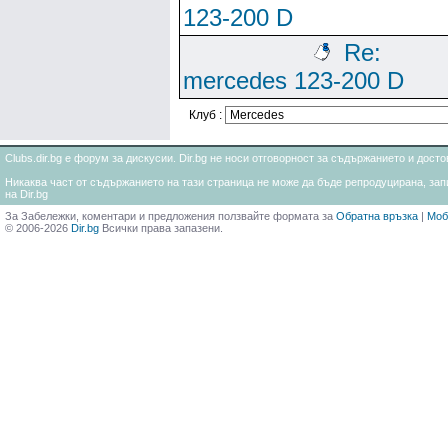
123-200 D
Re:
mercedes 123-200 D
Клуб :
Clubs.dir.bg е форум за дискусии. Dir.bg не носи отговорност за съдържанието и дос
Никаква част от съдържанието на тази страница не може да бъде репродуцирана, запи
на Dir.bg
За Забележки, коментари и предложения ползвайте формата за
Обратна връзка
|
Моб
© 2006-2026
Dir.bg
Всички права запазени.