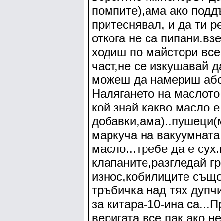
помпите),ама ако подд
притеснявал, и да ти р
откога не са пипани.вз
ходиш по майстори все
част,не се изкушавай 
можеш да намериш абсо
Налягането на маслото
кой знай какво масло е
добавки,ама)..пушеци(м
маркуча на вакуумната
масло...требе да е сух
клапаните,разгледай гр
износ,кобилиците също
тръбичка над тях дупчи
за китара-10-ина са...
веригата все пак,ако н