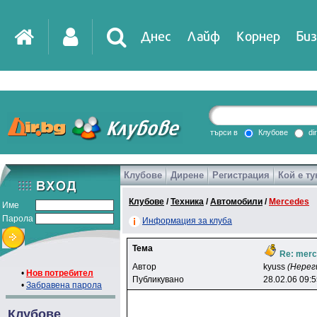
Днес
Лайф
Корнер
Биз
IT
DirTV
Impressio
търси в
Клубове
di
Клубове
Дирене
Регистрация
Кой е ту
Games
Клубове
/
Техника
/
Автомобили
/
Mercedes
Име
Парола
Информация за клуба
Тема
Re: merc
Автор
kyuss
(Нерег
•
Нов потребител
Публикувано
28.02.06 09:
•
Забравена парола
Клубове