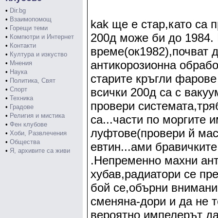
•
Dir.bg
•
Взаимопомощ
kak ще е стар,като са 
•
Горещи теми
200д може би до 1984.
•
Компютри и Интернет
•
Контакти
време(ок1982),почват 
•
Култура и изкуство
антикорозионна обработ
•
Мнения
•
Наука
старите кръгли фарове
•
Политика, Свят
•
Спорт
всички 200д са с ваку
•
Техника
провери системата,тряб
•
Градове
•
Религия и мистика
са...части по моргите и
•
Фен клубове
луфтове(провери й мас
•
Хоби, Развлечения
•
Общества
евтин...ами бравичките
•
Я, архивите са живи
.Непременно махни ан
хубав,радиатори се пре
бой се,обърни внимани
сменяна-дори и да не т
вероятно импелерът да