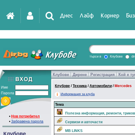
Днес
Лайф
Корнер
Биз
IT
DirTV
Impressio
търси в
Клубове
di
Клубове
Дирене
Регистрация
Кой е ту
Games
Клубове
/
Техника
/
Автомобили
/
Mercedes
Име
Парола
Информация за клуба
Тема
Полезна информация, ремонти, триков
•
Нов потребител
•
Забравена парола
Сервизи и авточасти
МВ LINKS
Клубове