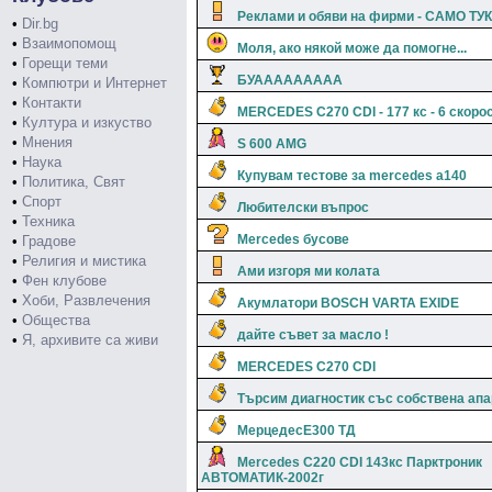
Реклами и обяви на фирми - САМО ТУК
•
Dir.bg
•
Взаимопомощ
Моля, ако някой може да помогне...
•
Горещи теми
БУААААААААА
•
Компютри и Интернет
•
Контакти
MERCEDES C270 CDI - 177 кс - 6 скоро
•
Култура и изкуство
•
Мнения
S 600 AMG
•
Наука
Купувам тестове за mercedes a140
•
Политика, Свят
•
Спорт
Любителски въпрос
•
Техника
Mercedes бусове
•
Градове
•
Религия и мистика
Ами изгоря ми колата
•
Фен клубове
•
Хоби, Развлечения
Акумлатори BOSCH VARTA EXIDE
•
Общества
дайте съвет за масло !
•
Я, архивите са живи
MERCEDES C270 CDI
Търсим диагностик със собствена ап
МерцедесЕ300 ТД
Mercedes C220 CDI 143кс Парктроник
АВТОМАТИК-2002г