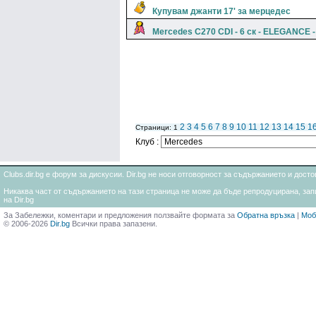
Купувам джанти 17' за мерцедес
Mercedes C270 CDI - 6 ск - ELEGANCE -
2
3
4
5
6
7
8
9
10
11
12
13
14
15
1
Страници: 1
Клуб :
Clubs.dir.bg е форум за дискусии. Dir.bg не носи отговорност за съдържанието и дос
Никаква част от съдържанието на тази страница не може да бъде репродуцирана, запи
на Dir.bg
За Забележки, коментари и предложения ползвайте формата за
Обратна връзка
|
Моб
© 2006-2026
Dir.bg
Всички права запазени.