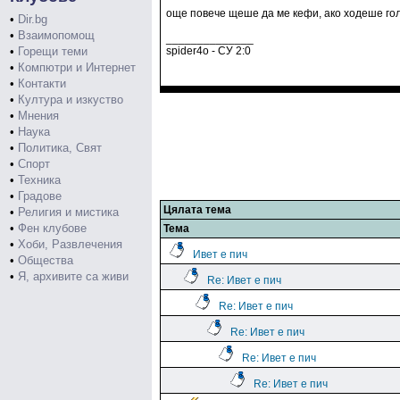
още повече щеше да ме кефи, ако ходеше го
•
Dir.bg
•
Взаимопомощ
______________
•
Горещи теми
spider4o - СУ 2:0
•
Компютри и Интернет
•
Контакти
•
Култура и изкуство
•
Мнения
•
Наука
•
Политика, Свят
•
Спорт
•
Техника
•
Градове
Цялата тема
•
Религия и мистика
•
Фен клубове
Тема
•
Хоби, Развлечения
Ивет е пич
•
Общества
•
Я, архивите са живи
Re: Ивет е пич
Re: Ивет е пич
Re: Ивет е пич
Re: Ивет е пич
Re: Ивет е пич