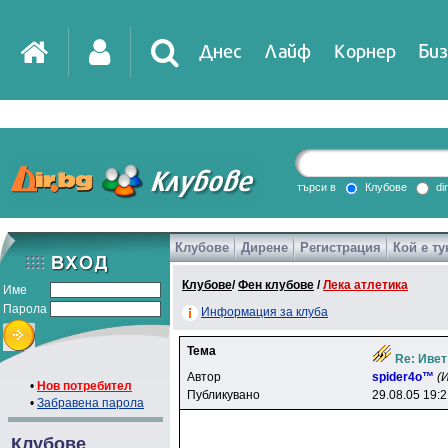
Днес
Лайф
Корнер
Биз
IT
DirTV
Impressio
търси в
Клубове
di
Клубове
Дирене
Регистрация
Кой е ту
Games
Клубове
/
Фен клубове
/
Лека атлетика
Име
Парола
Информация за клуба
Тема
Re: Ивет
Автор
spider4o™
(
•
Нов потребител
Публикувано
29.08.05 19:
•
Забравена парола
Клубове