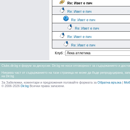
Re: Ивет е пич
Re: Ивет е пич
Re: Ивет е пич
Re: Ивет е пич
Re: Ивет е пич
Re: Ивет е пич
Клуб :
Clubs.dir.bg е форум за дискусии. Dir.bg не носи отговорност за съдържанието и дос
Никаква част от съдържанието на тази страница не може да бъде репродуцирана, запи
на Dir.bg
За Забележки, коментари и предложения ползвайте формата за
Обратна връзка
|
Моб
© 2006-2026
Dir.bg
Всички права запазени.