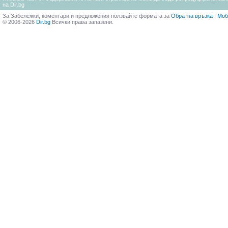
на Dir.bg
За Забележки, коментари и предложения ползвайте формата за
Обратна връзка
|
Моб
© 2006-2026
Dir.bg
Всички права запазени.