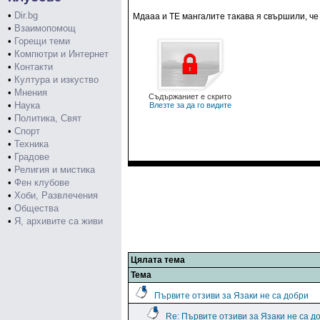
•
Dir.bg
Мдааа и ТЕ мангалите такава я свършили, ч
•
Взаимопомощ
•
Горещи теми
•
Компютри и Интернет
•
Контакти
•
Култура и изкуство
•
Мнения
Съдържаниет е скрито
•
Наука
Влезте за да го видите
•
Политика, Свят
•
Спорт
•
Техника
•
Градове
•
Религия и мистика
•
Фен клубове
•
Хоби, Развлечения
•
Общества
•
Я, архивите са живи
Цялата тема
Тема
Първите отзиви за Язаки не са добри
Re: Първите отзиви за Язаки не са д