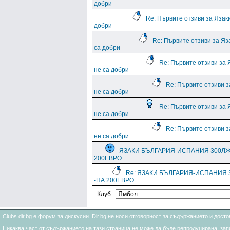
добри
Re: Първите отзиви за Язаки
добри
Re: Първите отзиви за Яз
са добри
Re: Първите отзиви за 
не са добри
Re: Първите отзиви з
не са добри
Re: Първите отзиви за 
не са добри
Re: Първите отзиви з
не са добри
ЯЗАКИ БЪЛГАРИЯ-ИСПАНИЯ 300ЛЖ
200ЕВРО.........
Re: ЯЗАКИ БЪЛГАРИЯ-ИСПАНИЯ 
-НА 200ЕВРО.........
Клуб :
Clubs.dir.bg е форум за дискусии. Dir.bg не носи отговорност за съдържанието и дос
Никаква част от съдържанието на тази страница не може да бъде репродуцирана, запи