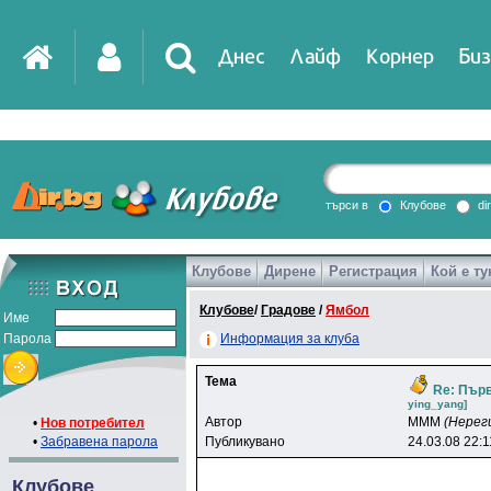
Днес
Лайф
Корнер
Биз
IT
DirTV
Impressio
търси в
Клубове
di
Клубове
Дирене
Регистрация
Кой е ту
Games
Клубове
/
Градове
/
Ямбол
Име
Парола
Информация за клуба
Тема
Re: Първ
ying_yang]
Автор
MMM
(Нерег
•
Нов потребител
•
Забравена парола
Публикувано
24.03.08 22:1
Клубове