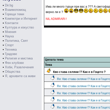
•
Dir.bg
Има ли много турци при вас а ??? А светофар
•
Взаимопомощ
верно ли е ?
•
Горещи теми
•
Компютри и Интернет
NIL ADMIRARI !
•
Контакти
•
Култура и изкуство
•
Мнения
•
Наука
•
Политика, Свят
•
Спорт
•
Техника
•
Градове
•
Религия и мистика
Цялата тема
•
Фен клубове
Тема
•
Хоби, Развлечения
•
Общества
Кво става селяни !? Как е в Гоцето ?
•
Я, архивите са живи
Re: Кво става селяни !? Как е в Гоцет
Re: Кво става селяни !? Как е в Гоцет
Re: Кво става селяни !? Как е в Гоцет
Re: Кво става селяни !? Как е в Гоцет
Re: Кво става селяни !? Как е в Гоцет