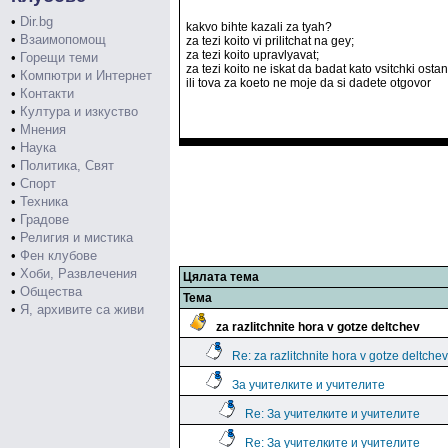
•
Dir.bg
kakvo bihte kazali za tyah?
•
Взаимопомощ
za tezi koito vi prilitchat na gey;
za tezi koito upravlyavat;
•
Горещи теми
za tezi koito ne iskat da badat kato vsitchki ostan
•
Компютри и Интернет
ili tova za koeto ne moje da si dadete otgovor
•
Контакти
•
Култура и изкуство
•
Мнения
•
Наука
•
Политика, Свят
•
Спорт
•
Техника
•
Градове
•
Религия и мистика
•
Фен клубове
•
Хоби, Развлечения
Цялата тема
•
Общества
Тема
•
Я, архивите са живи
za razlitchnite hora v gotze deltchev
Re: za razlitchnite hora v gotze deltchev
За учителките и учителите
Re: За учителките и учителите
Re: За учителките и учителите