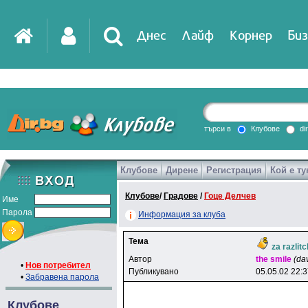
Днес
Лайф
Корнер
Биз
IT
DirTV
Impressio
търси в
Клубове
di
Клубове
Дирене
Регистрация
Кой е ту
Games
Клубове
/
Градове
/
Гоце Делчев
Име
Парола
Информация за клуба
Тема
za razlit
Автор
the smile
(da
•
Нов потребител
Публикувано
05.05.02 22:
•
Забравена парола
Клубове