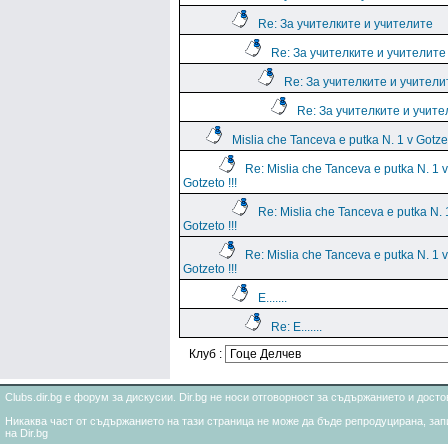
Re: За учителките и учителите
Re: За учителките и учителите
Re: За учителките и учители
Re: За учителките и учите
Mislia che Tanceva e putka N. 1 v Gotzet
Re: Mislia che Tanceva e putka N. 1 v
Gotzeto !!!
Re: Mislia che Tanceva e putka N. 
Gotzeto !!!
Re: Mislia che Tanceva e putka N. 1 v
Gotzeto !!!
E.......
Re: E.......
Клуб :
Clubs.dir.bg е форум за дискусии. Dir.bg не носи отговорност за съдържанието и дос
Никаква част от съдържанието на тази страница не може да бъде репродуцирана, запи
на Dir.bg