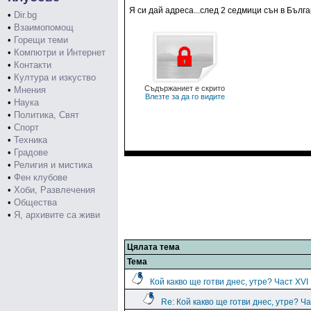
Я си дай адреса...след 2 седмици сън в Българи
•
Dir.bg
•
Взаимопомощ
•
Горещи теми
•
Компютри и Интернет
•
Контакти
•
Култура и изкуство
Съдържаниет е скрито
•
Мнения
Влезте за да го видите
•
Наука
•
Политика, Свят
•
Спорт
•
Техника
•
Градове
•
Религия и мистика
•
Фен клубове
•
Хоби, Развлечения
•
Общества
•
Я, архивите са живи
Цялата тема
Тема
Кой какво ще готви днес, утре? Част XVI
Re: Кой какво ще готви днес, утре? Ча