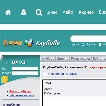
Днес
Лайф
Корнер
Биз
търси в
Клубове
di
Клубове
Дирене
Регистрация
Кой е ту
Клубове
/
Хоби, Развлечения
/
Готварски рец
Име
Парола
Информация за клуба
Тема
Автор
•
Нов потребител
Публикувано
•
Забравена парола
Клубове