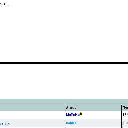
я.......
Автор
Пу
MoPcKu
16.
bobiO8
25.
ст XVI