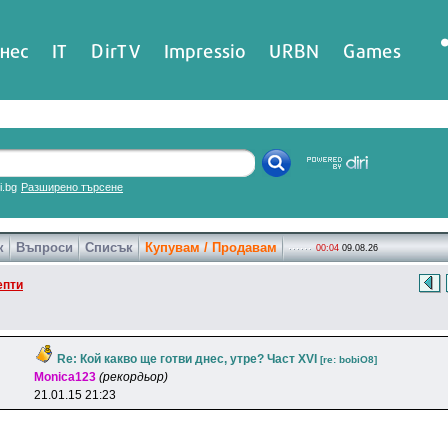
нес
IT
DirTV
Impressio
URBN
Games
ri.bg
Разширено търсене
к
Въпроси
Списък
Купувам / Продавам
00:04
09.08.26
епти
Re: Кой какво ще готви днес, утре? Част XVI
[re: bobiO8]
Monica123
(рекордьор)
21.01.15 21:23