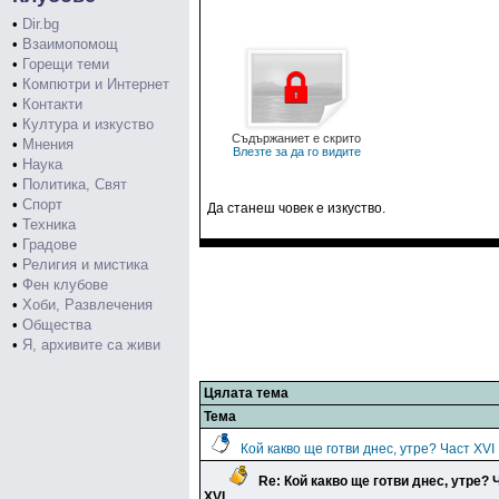
•
Dir.bg
•
Взаимопомощ
•
Горещи теми
•
Компютри и Интернет
•
Контакти
•
Култура и изкуство
Съдържаниет е скрито
•
Мнения
Влезте за да го видите
•
Наука
•
Политика, Свят
•
Спорт
Да станеш човек е изкуство.
•
Техника
•
Градове
•
Религия и мистика
•
Фен клубове
•
Хоби, Развлечения
•
Общества
•
Я, архивите са живи
Цялата тема
Тема
Кой какво ще готви днес, утре? Част XVI
Re: Кой какво ще готви днес, утре? 
XVI