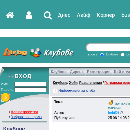
Днес
Лайф
Корнер
Биз
IT
DirTV
Impressio
търси в
Клубове
di
Клубове
Дирене
Регистрация
Кой е ту
Games
Клубове
/
Хоби, Развлечения
/
Готварски рец
Име
Парола
Информация за клуба
Тема
Re: Кой 
MoPcKu]
•
Нов потребител
Автор
bobiO8
()
•
Забравена парола
Публикувано
25.08.14 08:
Клубове