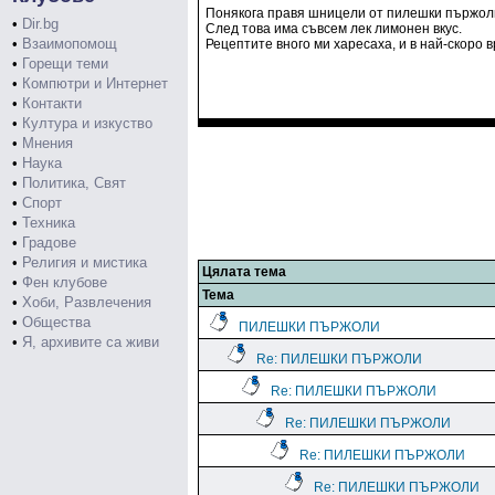
Понякога правя шницели от пилешки пържоли,
•
Dir.bg
След това има съвсем лек лимонен вкус.
•
Взаимопомощ
Рецептите вного ми харесаха, и в най-скоро в
•
Горещи теми
•
Компютри и Интернет
•
Контакти
•
Култура и изкуство
•
Мнения
•
Наука
•
Политика, Свят
•
Спорт
•
Техника
•
Градове
•
Религия и мистика
Цялата тема
•
Фен клубове
Тема
•
Хоби, Развлечения
•
Общества
ПИЛЕШКИ ПЪРЖОЛИ
•
Я, архивите са живи
Re: ПИЛЕШКИ ПЪРЖОЛИ
Re: ПИЛЕШКИ ПЪРЖОЛИ
Re: ПИЛЕШКИ ПЪРЖОЛИ
Re: ПИЛЕШКИ ПЪРЖОЛИ
Re: ПИЛЕШКИ ПЪРЖОЛИ