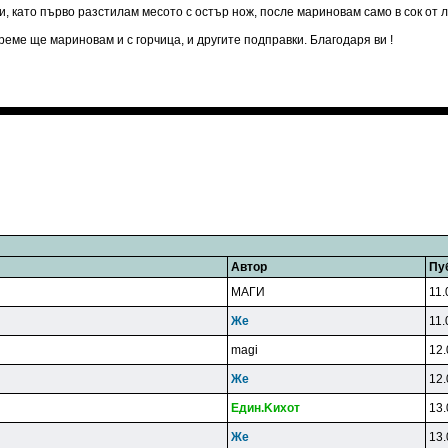
 като първо разстилам месото с остър нож, после мариновам само в сок от л
реме ще мариновам и с горчица, и другите подправки. Благодаря ви !
Автор
Пу
MAГИ
11.
Жe
11.
magi
12.
Жe
12.
Eдин.Kиxoт
13.
Жe
13.