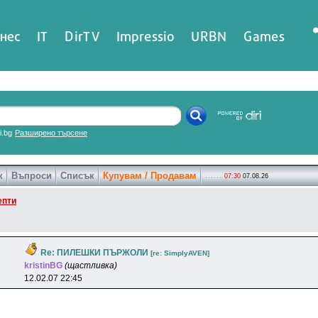
нес
IT
DirTV
Impressio
URBN
Games
ri.bg
Разширено търсене
к
Въпроси
Списък
Купувам / Продавам
07:30
07.08.26
епти
Re: ПИЛЕШКИ ПЪРЖОЛИ
[re: SimplyAVEN]
kristinBG
(щастливка)
12.02.07 22:45