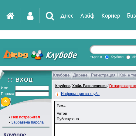
Днес
Лайф
Корнер
Биз
търси в
Клубове
di
Клубове
Дирене
Регистрация
Кой е ту
Клубове
/
Хоби, Развлечения
/
Готварски рец
Име
Парола
Информация за клуба
Тема
Автор
•
Нов потребител
Публикувано
•
Забравена парола
Клубове