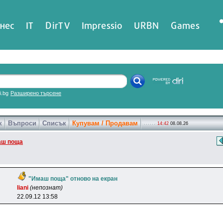
нес
IT
DirTV
Impressio
URBN
Games
ri.bg
Разширено търсене
к
Въпроси
Списък
Купувам / Продавам
14:42
08.08.26
ш поща
"Имаш поща" отново на екран
liani
(непознат)
22.09.12 13:58