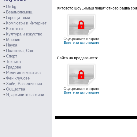
•
Dir.bg
Хитовото шоу „Имаш поща“ отново радва зри
•
Взаимопомощ
•
Горещи теми
•
Компютри и Интернет
•
Контакти
•
Култура и изкуство
Съдържаниет е скрито
•
Мнения
Влезте за да го видите
•
Наука
•
Политика, Свят
•
Спорт
Сайта на предаването:
•
Техника
•
Градове
•
Религия и мистика
•
Фен клубове
•
Хоби, Развлечения
•
Общества
Съдържаниет е скрито
Влезте за да го видите
•
Я, архивите са живи