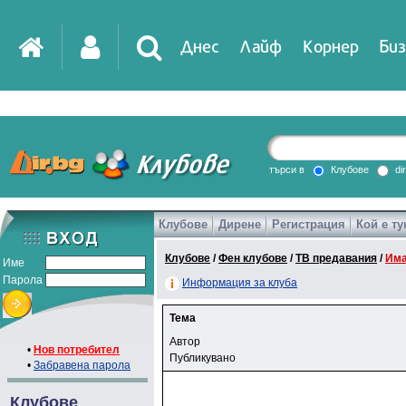
Днес
Лайф
Корнер
Биз
търси в
Клубове
di
Клубове
Дирене
Регистрация
Кой е ту
Клубове
/
Фен клубове
/
ТВ предавания
/
Има
Име
Парола
Информация за клуба
Тема
Автор
•
Нов потребител
Публикувано
•
Забравена парола
Клубове