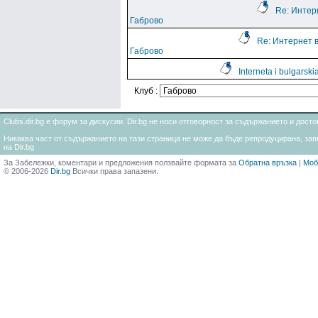
Re: Интер
Габрово
Re: Интернет 
Габрово
Interneta i bulgarski
Клуб :
Clubs.dir.bg е форум за дискусии. Dir.bg не носи отговорност за съдържанието и дос
Никаква част от съдържанието на тази страница не може да бъде репродуцирана, запи
на Dir.bg
За Забележки, коментари и предложения ползвайте формата за
Обратна връзка
|
Моб
© 2006-2026
Dir.bg
Всички права запазени.