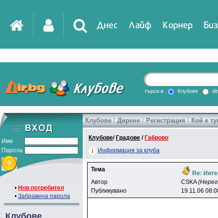
Днес
Лайф
Корнер
Биз
IT
DirTV
Impressio
търси в
Клубове
di
Клубове
Дирене
Регистрация
Кой е ту
Games
Клубове
/
Градове
/
Габрово
Име
Парола
Информация за клуба
Тема
Re: Инте
Автор
CSKA
(Нерег
•
Нов потребител
Публикувано
19.11.06 08:0
•
Забравена парола
Клубове