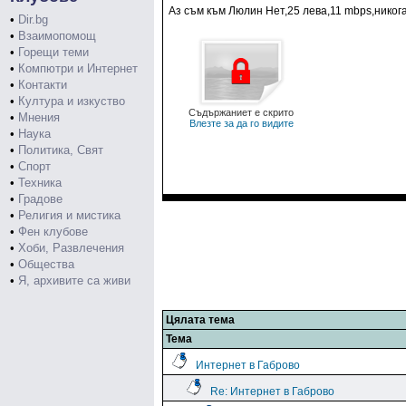
Аз съм към Люлин Нет,25 лева,11 mbps,никога
•
Dir.bg
•
Взаимопомощ
•
Горещи теми
•
Компютри и Интернет
•
Контакти
•
Култура и изкуство
Съдържаниет е скрито
•
Мнения
Влезте за да го видите
•
Наука
•
Политика, Свят
•
Спорт
•
Техника
•
Градове
•
Религия и мистика
•
Фен клубове
•
Хоби, Развлечения
•
Общества
•
Я, архивите са живи
Цялата тема
Тема
Интернет в Габрово
Re: Интернет в Габрово