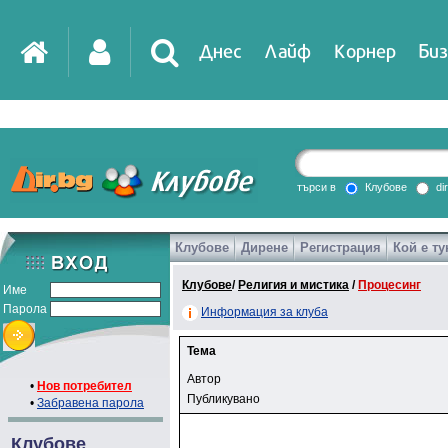
Днес
Лайф
Корнер
Биз
търси в
Клубове
di
Клубове
Дирене
Регистрация
Кой е ту
Клубове
/
Религия и мистика
/
Процесинг
Име
Парола
Информация за клуба
Тема
Автор
•
Нов потребител
Публикувано
•
Забравена парола
Клубове