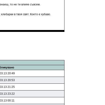
знаеш, то не ти влияе съвсем.
хлебарки в твоя свят. Което е хубаво.
бликувано
03.13 20:49
03.13 20:53
03.13 21:25
03.13 23:22
03.13 00:11