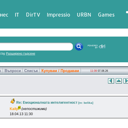
нес
IT
DirTV
Impressio
URBN
Games
ri.bg
Разширено търсене
к
Въпроси
Списък
Купувам / Продавам
11:09
07.08.26
Re: Емоционалната интелигентност
[re: belika]
Kaily
(непостижима)
18.04.13 11:30