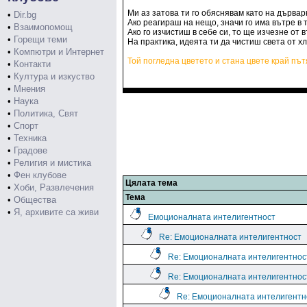
Ми аз затова ти го обяснявам като на дървар
•
Dir.bg
Ако реагираш на нещо, значи го има вътре в 
•
Взаимопомощ
Ако го изчистиш в себе си, то ще изчезне от 
•
Горещи теми
На практика, идеята ти да чистиш света от хл
•
Компютри и Интернет
Той погледна цветето и стана цвете край път
•
Контакти
•
Култура и изкуство
•
Мнения
•
Наука
•
Политика, Свят
•
Спорт
•
Техника
•
Градове
•
Религия и мистика
•
Фен клубове
Цялата тема
•
Хоби, Развлечения
Тема
•
Общества
•
Я, архивите са живи
Емоционалната интелигентност
Re: Емоционалната интелигентност
Re: Емоционалната интелигентнос
Re: Емоционалната интелигентнос
Re: Емоционалната интелигентн