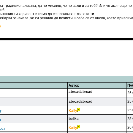
ка-традиционалистка, да не мислиш, че не важи и за теб? Или че ако нещо не 
теб.
външния ти хоризонт и няма да се проявява в живота ти.
ебарки означава, че си решила да почистиш себе си от онова, което привлича 
я
Автор
Пу
abroadabroad
25.
abroadabroad
25.
25.
Kaily
т
belika
25.
т
26.
Kaily
ост