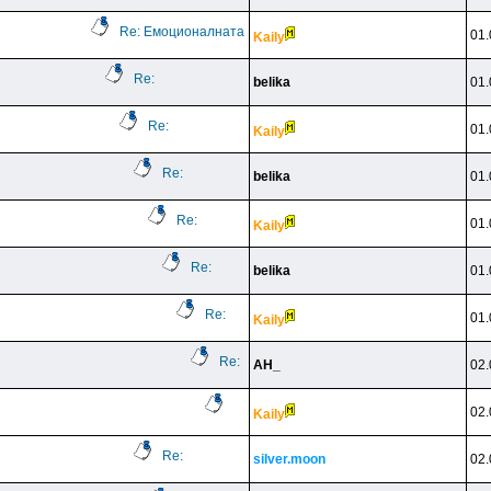
Re: Емоционалната
01.
Kaily
Re:
belika
01.
Re:
01.
Kaily
Re:
belika
01.
Re:
01.
Kaily
Re:
belika
01.
Re:
01.
Kaily
Re:
AH_
02.
02.
Kaily
Re:
silver.moon
02.