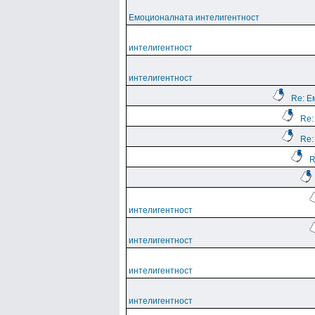
Емоционалната интелигентност
интелигентност
интелигентност
Re: Е
Re:
Re:
R
интелигентност
интелигентност
интелигентност
интелигентност