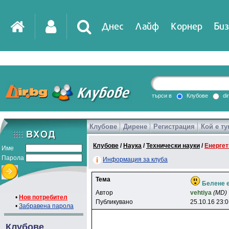
Днес
Лайф
Корнер
Биз
IT
DirTV
Impressio
търси в
Клубове
di
Клубове
Дирене
Регистрация
Кой е ту
Games
Клубове
/
Наука
/
Технически науки
/
Енергет
Име
Парола
Информация за клуба
Тема
Белене е
Автор
vehtiya
(MD)
•
Нов потребител
Публикувано
25.10.16 23:
•
Забравена парола
Клубове