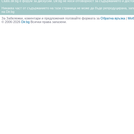
Clubs.dir.bg е форум за дискусии. Dir.bg не носи отговорност за съдържанието и дос
Никаква част от съдържанието на тази страница не може да бъде репродуцирана, запи
на Dir.bg
За Забележки, коментари и предложения ползвайте формата за
Обратна връзка
|
Моб
© 2006-2026
Dir.bg
Всички права запазени.