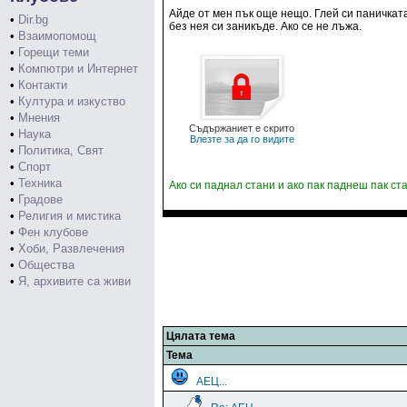
Айде от мен пък още нещо. Глей си паничката
•
Dir.bg
без нея си заникъде. Ако се не лъжа.
•
Взаимопомощ
•
Горещи теми
•
Компютри и Интернет
•
Контакти
•
Култура и изкуство
•
Мнения
Съдържаниет е скрито
•
Наука
Влезте за да го видите
•
Политика, Свят
•
Спорт
•
Техника
Ако си паднал стани и ако пак паднеш пак ст
•
Градове
•
Религия и мистика
•
Фен клубове
•
Хоби, Развлечения
•
Общества
•
Я, архивите са живи
Цялата тема
Тема
АЕЦ...