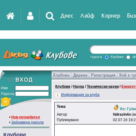
Днес
Лайф
Корнер
Биз
IT
DirTV
Impressio
търси в
Клубове
di
Клубове
Дирене
Регистрация
Кой е ту
Games
Клубове
/
Наука
/
Технически науки
/
Енергет
Име
Парола
Информация за клуба
Тема
Re: Губим
Автор
hidrazin4o
(в
•
Нов потребител
Публикувано
02.07.16 19:
•
Забравена парола
Клубове