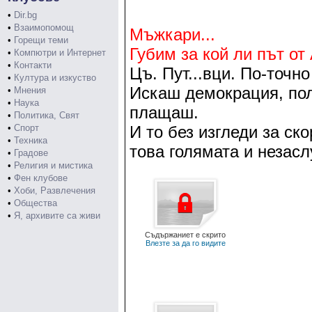
•
Dir.bg
•
Взаимопомощ
Мъжкари...
•
Горещи теми
Губим за кой ли път о
•
Компютри и Интернет
•
Контакти
Цъ. Пут...вци. По-точно
•
Култура и изкуство
Искаш демокрация, полу
•
Мнения
•
Наука
плащаш.
•
Политика, Свят
•
Спорт
И то без изгледи за ск
•
Техника
това голямата и незасл
•
Градове
•
Религия и мистика
•
Фен клубове
•
Хоби, Развлечения
•
Общества
•
Я, архивите са живи
Съдържаниет е скрито
Влезте за да го видите