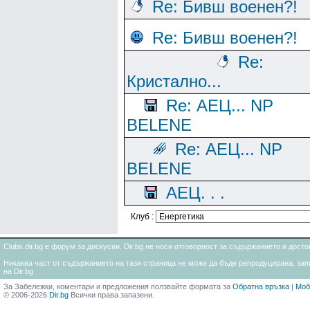
Re: Бивш военен?!
Re: Бивш военен?!
Re:
Кристално...
Re: АЕЦ... NP
BELENE
Re: АЕЦ... NP
BELENE
АЕЦ. . .
Клуб :
Clubs.dir.bg е форум за дискусии. Dir.bg не носи отговорност за съдържанието и дос
Никаква част от съдържанието на тази страница не може да бъде репродуцирана, запи
на Dir.bg
За Забележки, коментари и предложения ползвайте формата за
Обратна връзка
|
Моб
© 2006-2026
Dir.bg
Всички права запазени.