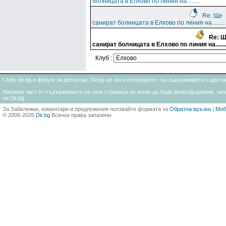
болницата в Елхово по линия на.........
Re: Ще
санират болницата в Елхово по линия на.........
Re: 
санират болницата в Елхово по линия на.......
Клуб :
Clubs.dir.bg е форум за дискусии. Dir.bg не носи отговорност за съдържанието и дос
Никаква част от съдържанието на тази страница не може да бъде репродуцирана, запи
на Dir.bg
За Забележки, коментари и предложения ползвайте формата за
Обратна връзка
|
Моб
© 2006-2026
Dir.bg
Всички права запазени.