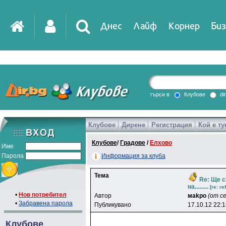
Днес
Лайф
Корнер
Биз
IT
DirTV
Impressio
търси в
Клубове
di
Клубове
Дирене
Регистрация
Кой е ту
Games
Клубове
/
Градове
/
Елхово
Име
Парола
Информация за клуба
Тема
Re: Ще с
на.........
[re: re
•
Нов потребител
Автор
мakpo
(от се
•
Забравена парола
Публикувано
17.10.12 22:
Клубове