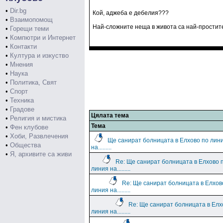
•
Dir.bg
Кой, аджеба е дебелия???
•
Взаимопомощ
Най-сложните неща в живота са най-простите 
•
Горещи теми
•
Компютри и Интернет
•
Контакти
•
Култура и изкуство
•
Мнения
•
Наука
•
Политика, Свят
•
Спорт
•
Техника
•
Градове
Цялата тема
•
Религия и мистика
Тема
•
Фен клубове
•
Хоби, Развлечения
Ще санират болницата в Елхово по лин
•
Общества
на.........
•
Я, архивите са живи
Re: Ще санират болницата в Елхово 
линия на.........
Re: Ще санират болницата в Елхов
линия на.........
Re: Ще санират болницата в Елх
линия на.........