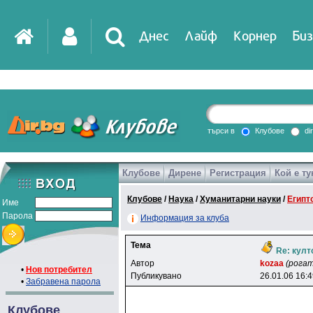
Днес
Лайф
Корнер
Биз
IT
DirTV
Impressio
търси в
Клубове
di
Клубове
Дирене
Регистрация
Кой е ту
Games
Клубове
/
Наука
/
Хуманитарни науки
/
Египт
Име
Парола
Информация за клуба
Тема
Re: култ
Автор
kozaa
(рогат
•
Нов потребител
Публикувано
26.01.06 16:
•
Забравена парола
Клубове