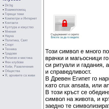
•
Dir.bg
•
Взаимопомощ
•
Горещи теми
•
Компютри и Интернет
•
Контакти
•
Култура и изкуство
•
Мнения
Съдържаниет е скрито
•
Наука
Влезте за да го видите
•
Политика, Свят
•
Спорт
•
Техника
Този символ е много по
•
Градове
врачки и магьосници го
•
Религия и мистика
•
Фен клубове
си ритуали и гадания, 
•
Хоби, Развлечения
и справедливост.
•
Общества
•
Я, архивите са живи
В Древен Египет го нар
като crux ansata, или an
В този кръст се обедин
символ на живота, и кр
заедно те символизира