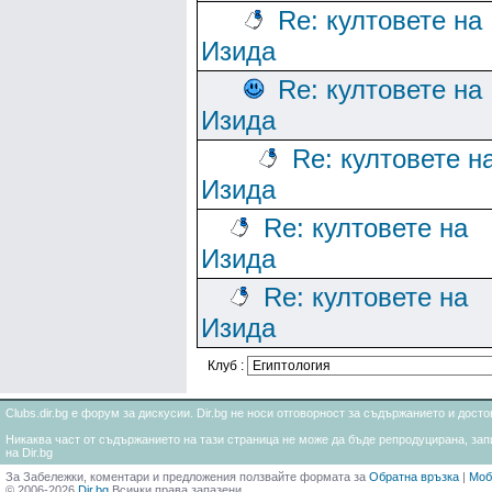
Re: култовете на
Изида
Re: култовете на
Изида
Re: култовете н
Изида
Re: култовете на
Изида
Re: култовете на
Изида
Клуб :
Clubs.dir.bg е форум за дискусии. Dir.bg не носи отговорност за съдържанието и дос
Никаква част от съдържанието на тази страница не може да бъде репродуцирана, запи
на Dir.bg
За Забележки, коментари и предложения ползвайте формата за
Обратна връзка
|
Моб
© 2006-2026
Dir.bg
Всички права запазени.