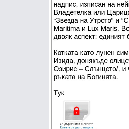
надпис, изписан на не
Владетелка или Царица
“Звезда на Утрото” и “С
Maritima и Lux Maris. 
двояк аспект: единият 
Котката като лунен сим
Изида, донякъде олице
Озирис – Слънцето/, и
ръката на Богинята.
Тук
Съдържаниет е скрито
Влезте за да го видите