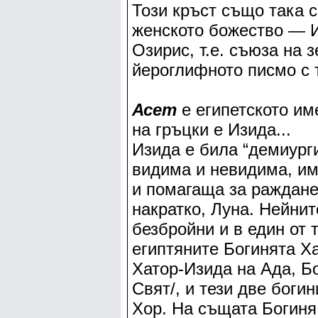
Този кръст също така 
женското божество — 
Озирис, т.е. съюза на 
йероглифното писмо с т
Асет
е египетското име
на гръцки е Изида...
Изида е била “демиург
видима и невидима, им
и помагаща за раждане
накратко, Луна. Нейнит
безбройни и в един от 
египтяните Богинята Ха
Хатор-Изида на Ада, Б
Свят/, и тези две боги
Хор. На същата Богиня