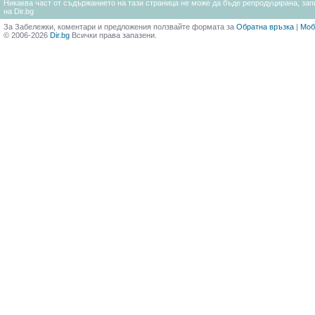
Никаква част от съдържанието на тази страница не може да бъде репродуцирана, запи
на Dir.bg
За Забележки, коментари и предложения ползвайте формата за
Обратна връзка
|
Моб
© 2006-2026
Dir.bg
Всички права запазени.