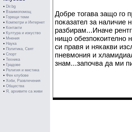
•
Dir.bg
•
Взаимопомощ
Добре тогава защо го п
•
Горещи теми
показател за наличие 
•
Компютри и Интернет
•
Контакти
разбирам...Иначе рентг
•
Култура и изкуство
нищо обезпокоително не
•
Мнения
•
Наука
си правя и някакви из
•
Политика, Свят
пневмония и хламидиа
•
Спорт
•
Техника
знам...започва да ми пи
•
Градове
•
Религия и мистика
•
Фен клубове
•
Хоби, Развлечения
•
Общества
•
Я, архивите са живи