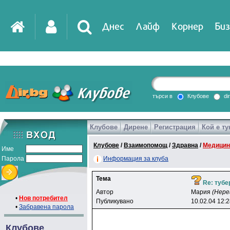
Днес
Лайф
Корнер
Биз
IT
DirTV
Impressio
търси в
Клубове
di
Клубове
Дирене
Регистрация
Кой е ту
Games
Клубове
/
Взаимопомощ
/
Здравна
/
Медицин
Име
Парола
Информация за клуба
Тема
Re: тубе
Автор
Mapия
(Нере
•
Нов потребител
Публикувано
10.02.04 12:
•
Забравена парола
Клубове