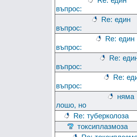
Re: един
въпрос:
Re: един
въпрос:
Re: един
въпрос:
Re: еди
въпрос:
Re: ед
въпрос:
няма
лошо, но
Re: туберколоза
токсиплазмоза