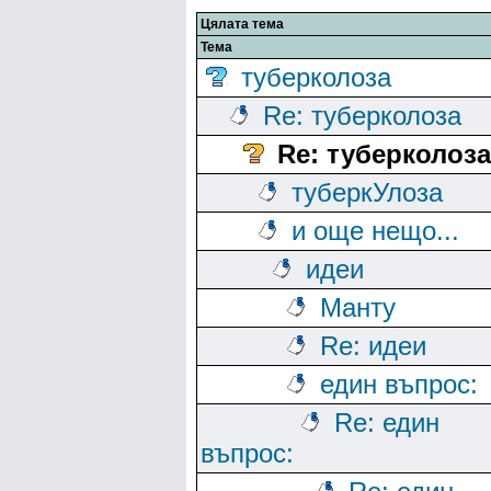
Цялата тема
Тема
туберколоза
Re: туберколоза
Re: туберколоза
туберкУлоза
и още нещо...
идеи
Манту
Re: идеи
един въпрос:
Re: един
въпрос: