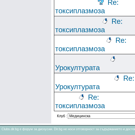
Re:
токсиплазмоза
Re:
токсиплазмоза
Re:
токсиплазмоза
Урокултурата
Re:
Урокултурата
Re:
токсиплазмоза
Клуб :
Clubs.dir.bg е форум за дискусии. Dir.bg не носи отговорност за съдържанието и дос