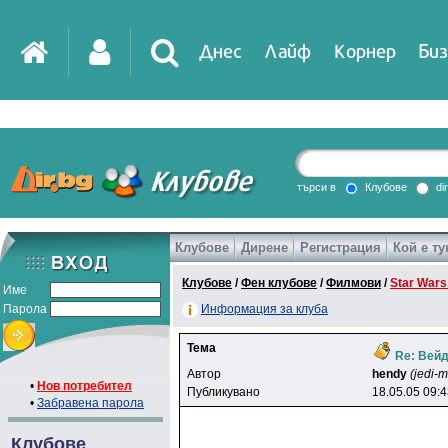
Днес
Лайф
Корнер
Биз
IT
DirTV
Impressio
търси в
Клубове
di
Клубове
Дирене
Регистрация
Кой е ту
Games
Клубове
/
Фен клубове
/
Филмови
/
Star Wars
Име
Парола
Информация за клуба
Тема
Re: Вей
Автор
hendy
(jedi-m
•
Нов потребител
Публикувано
18.05.05 09:
•
Забравена парола
Клубове