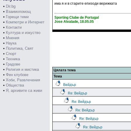
има я и в старите епизоди верижката
•
Dir.bg
•
Взаимопомощ
•
Горещи теми
Sporting Clube de Portugal
Jose Alvalade, 18.05.05
•
Компютри и Интернет
•
Контакти
•
Култура и изкуство
•
Мнения
•
Наука
•
Политика, Свят
•
Спорт
•
Техника
•
Градове
•
Религия и мистика
Цялата тема
•
Фен клубове
Тема
•
Хоби, Развлечения
Вейдър
•
Общества
•
Я, архивите са живи
Re: Вейдър
Re: Вейдър
Re: Вейдър
Re: Вейдър
Re: Вейдър