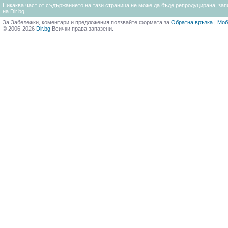
Никаква част от съдържанието на тази страница не може да бъде репродуцирана, запи
на Dir.bg
За Забележки, коментари и предложения ползвайте формата за
Обратна връзка
|
Моб
© 2006-2026
Dir.bg
Всички права запазени.