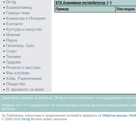
•
Dir.bg
878 Анонимни потребители.
[
+
]
•
Взаимопомощ
Прякор
Последна 
•
Горещи теми
•
Компютри и Интернет
•
Контакти
•
Култура и изкуство
•
Мнения
•
Наука
•
Политика, Свят
•
Спорт
•
Техника
•
Градове
•
Религия и мистика
•
Фен клубове
•
Хоби, Развлечения
•
Общества
•
Я, архивите са живи
Clubs.dir.bg е форум за дискусии. Dir.bg не носи отговорност за съдържанието и дос
Никаква част от съдържанието на тази страница не може да бъде репродуцирана, запи
на Dir.bg
За Забележки, коментари и предложения ползвайте формата за
Обратна връзка
|
Моб
© 2006-2026
Dir.bg
Всички права запазени.